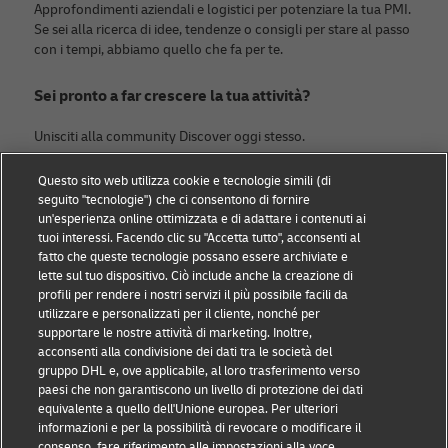
Approfondimenti aziendali e logistici per potenziare la tua PMI.
Se sei alla ricerca di idee, tendenze o consigli per stare al passo
con i tempi, abbiamo quello che fa per te.
Sei pronto a far crescere la tua attività?
Unisciti alla community Discover oggi stesso.
Questo sito web utilizza cookie e tecnologie simili (di
Categorie
DHL
seguito "tecnologie") che ci consentono di fornire
un'esperienza online ottimizzata e di adattare i contenuti ai
News & ESG
Contattaci
tuoi interessi. Facendo clic su "Accetta tutto", acconsenti al
fatto che queste tecnologie possano essere archiviate e
Piccole imprese
Sostenibilità
lette sul tuo dispositivo. Ciò include anche la creazione di
profili per rendere i nostri servizi il più possibile facili da
E-commerce
Nota legale
utilizzare e personalizzati per il cliente, nonché per
supportare le nostre attività di marketing. Inoltre,
B2B
Termini d'uso
acconsenti alla condivisione dei dati tra le società del
gruppo DHL e, ove applicabile, al loro trasferimento verso
Logistica
Avviso sulla privacy
paesi che non garantiscono un livello di protezione dei dati
equivalente a quello dell'Unione europea. Per ulteriori
Spedire con DHL
Impostazioni dei cookie
informazioni e per la possibilità di revocare o modificare il
consenso, fare riferimento alle impostazioni alla voce