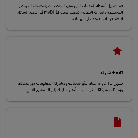
قم بتحليل أنشطة الخدمات اللوجستية الخاصة بك باستخدام العروض
المخصصة وخيارات التصفية. تضعك منصة myDHLi في مقعد السائق
لاتخاذ قرارات تعتمد على البيانات.
تابع + شارك
تسهِّل myDHLi عليك تتبُّع شحناتك ومشاركة المعلومات مع عملائك
وزملائك وشركائك بكل سهولة. أنقل تعاونك إلى المستوى التالي.