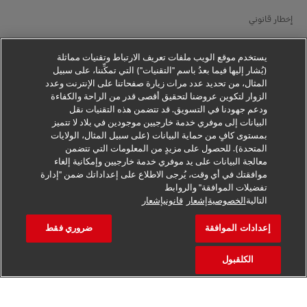
إخطار قانوني
شروط الاستخدام
يستخدم موقع الويب ملفات تعريف الارتباط وتقنيات مماثلة
إخطار الخصوصية
(يُشار إليها فيما بعدُ باسم "التقنيات") التي تمكِّننا، على سبيل
المثال، من تحديد عدد مرات زيارة صفحاتنا على الإنترنت وعدد
الزوار لتكوين عروضنا لتحقيق أقصى قدر من الراحة والكفاءة
معلومات إضافية
ودعم جهودنا في التسويق. قد تتضمن هذه التقنيات نقل
البيانات إلى موفري خدمة خارجيين موجودين في بلاد لا تتميز
إعدادات ملفات تعريف الارتباط
بمستوى كافٍ من حماية البيانات (على سبيل المثال، الولايات
المتحدة). للحصول على مزيدٍ من المعلومات التي تتضمن
تابعنا
معالجة البيانات على يد موفري خدمة خارجيين وإمكانية إلغاء
موافقتك في أي وقت، يُرجى الاطلاع على إعداداتك ضمن "إدارة
تفضيلات الموافقة" والروابط
التالية
الخصوصيةإشعار
قانونيإشعار
إعدادات الموافقة
ضروري فقط
2026 © - جميع الحقوق محفوظة
الكلقبول