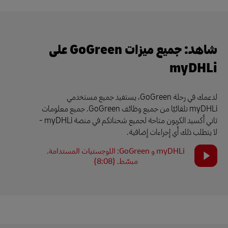
شاهد: جميع ميزات GoGreen على
myDHLi
لدعمك في رحلة GoGreen، يستفيد جميع مستخدمي
myDHLi تلقائيًا من جميع وظائف GoGreen. جميع معلومات
ثاني أكسيد الكربون متاحة لجميع شحناتكم في منصة myDHLi -
لا يتطلب ذلك أي إجراءات إضافية.
myDHLi و GoGreen: اللوجستيات المستدامة.
مبسّط. (8:08)