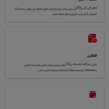
انظر إلى أثر CO
2لأي عرض واختر الإندماج (عبر تحويل الوقود إلى وقود مستدام) أو
التعويض (عبر رصيد الكربون) خلال عملية الحجز.
التقارير
يرجى مراقبة بصمتك CO
2 خلال استخدام قالب تقاريرالاستدامة الخاص
بـGoGreen، وتخصيصه وفقًا لاحتياجاتك وجدولته كتقرير متكرر.