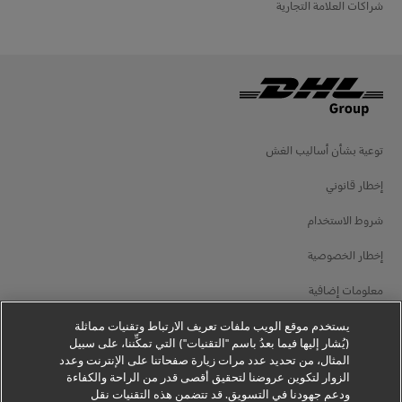
شراكات العلامة التجارية
توعية بشأن أساليب الغش
إخطار قانوني
شروط الاستخدام
إخطار الخصوصية
معلومات إضافية
إعدادات ملفات تعريف الارتباط
يستخدم موقع الويب ملفات تعريف الارتباط وتقنيات مماثلة
(يُشار إليها فيما بعدُ باسم "التقنيات") التي تمكِّننا، على سبيل
المثال، من تحديد عدد مرات زيارة صفحاتنا على الإنترنت وعدد
تابعنا
الزوار لتكوين عروضنا لتحقيق أقصى قدر من الراحة والكفاءة
ودعم جهودنا في التسويق. قد تتضمن هذه التقنيات نقل