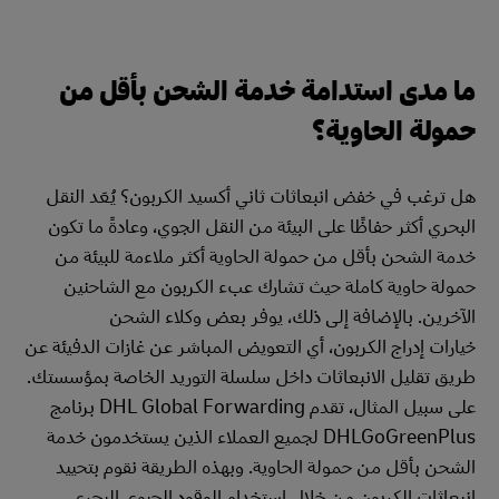
ما مدى استدامة خدمة الشحن بأقل من
حمولة الحاوية؟
هل ترغب في خفض انبعاثات ثاني أكسيد الكربون؟ يُعَد النقل
البحري أكثر حفاظًا على البيئة من النقل الجوي، وعادةً ما تكون
خدمة الشحن بأقل من حمولة الحاوية أكثر ملاءمة للبيئة من
حمولة حاوية كاملة حيث تشارك عبء الكربون مع الشاحنين
الآخرين. بالإضافة إلى ذلك، يوفر بعض وكلاء الشحن
خيارات إدراج الكربون، أي التعويض المباشر عن غازات الدفيئة عن
طريق تقليل الانبعاثات داخل سلسلة التوريد الخاصة بمؤسستك.
على سبيل المثال، تقدم DHL Global Forwarding برنامج
DHLGoGreenPlus لجميع العملاء الذين يستخدمون خدمة
الشحن بأقل من حمولة الحاوية. وبهذه الطريقة نقوم بتحييد
انبعاثات الكربون من خلال استخدام الوقود الحيوي البحري