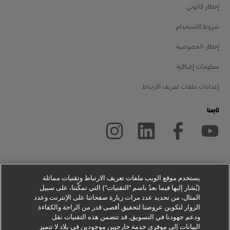
إخطار قانوني
شروط الاستخدام
إخطار الخصوصية
معلومات إضافية
إعدادات ملفات تعريف الارتباط
تابعنا
2026 © - جميع الحقوق محفوظة
يستخدم موقع الويب ملفات تعريف الارتباط وتقنيات مماثلة
(يُشار إليها فيما بعدُ باسم "التقنيات") التي تمكِّننا، على سبيل
المثال، من تحديد عدد مرات زيارة صفحاتنا على الإنترنت وعدد
الزوار لتكوين عروضنا لتحقيق أقصى قدر من الراحة والكفاءة
ودعم جهودنا في التسويق. قد تتضمن هذه التقنيات نقل
البيانات إلى موفري خدمة خارجيين موجودين في بلاد لا تتميز