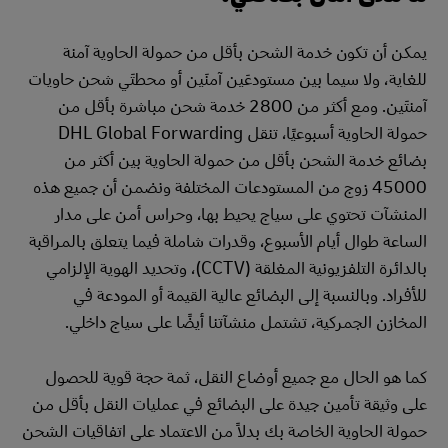
يمكن أن تكون خدمة الشحن بأقل من حمولة الحاوية آمنة
للغاية، ولا سيما بين مستودعَين آمنَين أو محطتَي شحن حاويات
آمنتَين. ومع أكثر من 2800 خدمة شحن مباشرة بأقل من
حمولة الحاوية أسبوعيًا، تنقل DHL Global Forwarding
بضائع خدمة الشحن بأقل من حمولة الحاوية بين أكثر من
45000 زوج من المستودعات المختلفة ونضمن أن جميع هذه
المنشآت تحتوي على سياج يحيط بها، وحراس أمن على مدار
الساعة طوال أيام الأسبوع، وقدرات شاملة فيما يتعلق بالمراقبة
بالدائرة التلفزيونية المغلقة (CCTV)، وتحديد الهوية الإلزامي
للأفراد. وبالنسبة إلى البضائع عالية القيمة أو المودعة في
المخازن الجمركية، تشتمل منشآتنا أيضًا على سياج داخلي.
كما هو الحال مع جميع أوضاع النقل، ثمة حجة قوية للحصول
على وثيقة تأمين جيدة على البضائع في عمليات النقل بأقل من
حمولة الحاوية الخاصة بك بدلاً من الاعتماد على اتفاقيات الشحن