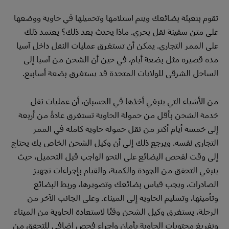
تقوم بتعبئة بضائعك ويتم استلامها وتحميلها في حاوية ووضعها
على متن سفينة نقل بحري. ماذا يحدث بعد ذلك؟ يعتمد ذلك
على الممر التجاري. يمكن أن تستغرق عمليات النقل داخل آسيا
مدة قصيرة مثل بضعة أيام، في حين أن الشحن من آسيا إلى
الساحل الشرقي للولايات المتحدة قد يستغرق بضعة أسابيع.
من الأشياء التي ينبغي أخذها في الحسبان، أن عمليات نقل
خدمة الشحن بأقل من حمولة الحاوية تستغرق عادةً من أربعة
إلى خمسة أيام أكثر من نقل حمولة حاوية كاملة في الممر
التجاري نفسه. ويرجع ذلك إلى أن وكيل الشحن الخاص بك يحتاج
إلى وقت لفحص البضائع على النحو الواجب قبل التحميل، حيث
ينبغي التحقق من الجودة والكمية، والقيام بإجراءات تجهيز
الصادرات، ويجب قياس بضائعك وتصويرها، وربط البضائع
وتأمينها، وتسليم الحاوية إلى الميناء. وعلى الجانب الآخر من
الرحلة، يستغرق وكيل الشحن وقتًا لاستعادة الحاوية من الميناء
وتفريغ محتويات الحاوية بأمان وإجراء فحص إضافي للتحقق من