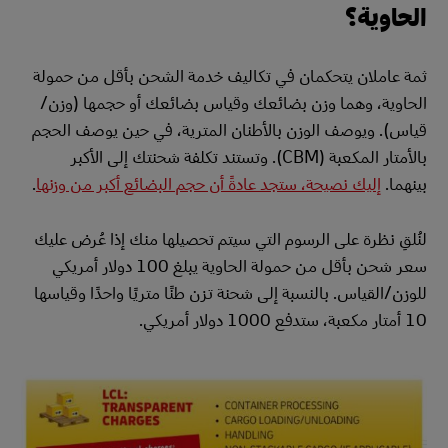
الحاوية؟
ثمة عاملان يتحكمان في تكاليف خدمة الشحن بأقل من حمولة
الحاوية، وهما وزن بضائعك وقياس بضائعك أو حجمها (وزن/
قياس). ويوصف الوزن بالأطنان المترية، في حين يوصف الحجم
بالأمتار المكعبة (CBM). وتستند تكلفة شحنتك إلى الأكبر
بينهما.
إليك نصيحة، ستجد عادةً أن حجم البضائع أكبر من وزنها
.
لنُلقِ نظرة على الرسوم التي سيتم تحصيلها منك إذا عُرض عليك
سعر شحن بأقل من حمولة الحاوية يبلغ 100 دولار أمريكي
للوزن/القياس. بالنسبة إلى شحنة تزن طنًا متريًا واحدًا وقياسها
10 أمتار مكعبة، ستدفع 1000 دولار أمريكي.