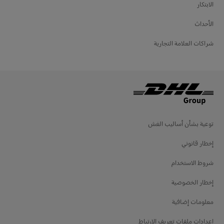
الابتكار
الأحداث
شراكات العلامة التجارية
توعية بشأن أساليب الغش
إخطار قانوني
شروط الاستخدام
إخطار الخصوصية
معلومات إضافية
إعدادات ملفات تعريف الارتباط