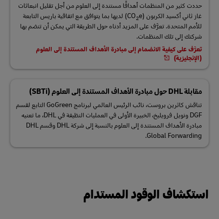
حددت كثير من المنظمات أهدافًا مستندة إلى العلوم من أجل تقليل انبعاثات
غاز ثاني أكسيد الكربون (CO
e) لديها بما يتوافق مع اتفاقية باريس التابعة
2
للأمم المتحدة. تعرَّف على المزيد أدناه حول الطريقة التي يمكن أن تنضم بها
شركتك إلى تلك المنظمات.
تعرَّف على كيفية الانضمام إلى مبادرة الأهداف المستندة إلى العلوم
(الإنجليزية)
مقابلة DHL حول مبادرة الأهداف المستندة إلى العلوم (SBTi)
تناقش كاثرين بروست، نائب الرئيس العالمي لبرنامج GoGreen التابع لقسم
DGF ونويل فرويليخ، الخبيرة الأولى في العمليات النظيفة في DHL، ما تعنيه
مبادرة الأهداف المستندة إلى العلوم بالنسبة إلى شركة DHL وقسم DHL
Global Forwarding.
استكشاف الوقود المستدام