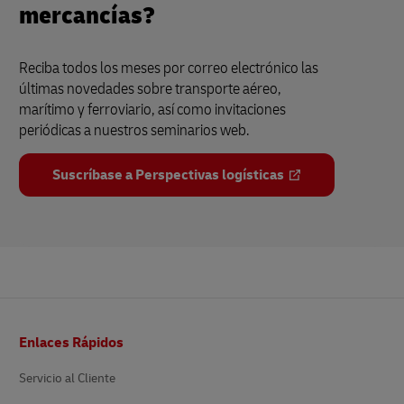
mercancías?
Reciba todos los meses por correo electrónico las
últimas novedades sobre transporte aéreo,
marítimo y ferroviario, así como invitaciones
periódicas a nuestros seminarios web.
Suscríbase a Perspectivas logísticas
Pie
Enlaces Rápidos
de
página
Servicio al Cliente