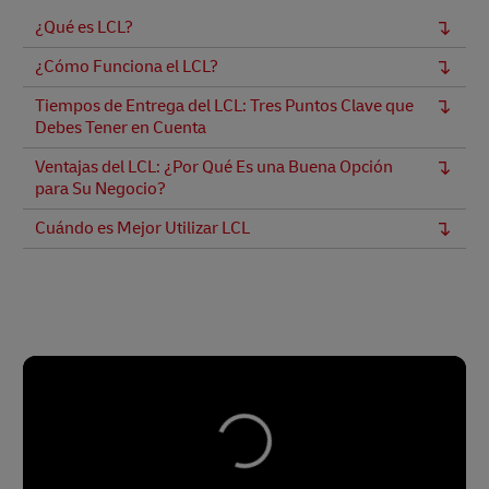
¿Qué es LCL?
¿Cómo Funciona el LCL?
Tiempos de Entrega del LCL: Tres Puntos Clave que
Debes Tener en Cuenta
Ventajas del LCL: ¿Por Qué Es una Buena Opción
para Su Negocio?
Cuándo es Mejor Utilizar LCL