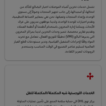
تشمل خدمات تخزين أشباه الموصلات اختبار البضائع للتأكد من
امتثالها، أو استبدالها، إلى جانب تجهيز المنتجات وصولاً إلى مستوى
الوحدة، وإعداد المنتجات وتعبئتها. نحن نفي بمعايير الصناعة التنظيمية،
ونقدم اختيارات للوحدة الواحدة، ولدينا موظفون مدربون على غرف
الأبحاث. ويمكننا إدارة المخزون باستخدام أنظمتنا أو أنظمة العملاء
وتقديم تقارير مخصصة. تتميز وحدات التخزين لدينا بمراكز المخزون
التي يديرها البائع (VMI) تحقيقًا للتوزيع الفعال. نتعامل مع تخريد
المواد وفقًا لإجراءات التشغيل القياسية، وندير مستودعات قطع الغيار
العالمية لتسليم عناصر التصنيع في الوقت المناسب، ونستخدم
الروبوتات لتعزيز الكفاءة.
الخدمات اللوجستية شبه المكتملة/المكتملة للنقل
يركز نهج DHL في حماية سلامة المنتج على تأمين عمليات المناولة
والنقل. لتحقيق التوازن بين السرعة والتكلفة، تشمل خياراتنا خدمات