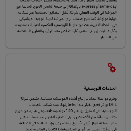
same-day أو express بالإضافة إلى خدمة الشحن الجوي الخاصة مع
المراقبة في الوقت الفعلي تقريبًا. تُنقل البضائع الحساسة عبر شبكات
دولية موثوقة، كما تتيح خدمات برج المراقبة لدينا التوجيه الديناميكي
في اللحظة الأخيرة. تتضمن حلولنا اللوجستية العكسية اختبارات محدودة
و/أو عمليات إرجاع المنتج و/أو التخلص منه. الرؤية والتقارير المنتظمة
هي المعيار.
الخدمات اللوجستية
ويلزم مواصلة عمليات إنتاج أشباه الموصلات بسلاسة. تضمن شركة
DHL توافر قطع الغيار عند الحاجة إليها. تمتد شبكتنا للخدمات
اللوجستية التي لا مثيل لها عبر 140 دولة ومنطقة، وهي عبارة عن مزيج
متكامل تمامًا من الأشخاص والبنى التحتية لتقديم تجربة سلسة على
مدار الساعة طوال أيام الأسبوع. ونقدم رؤية وإدارة رائدة في الصناعة
في الوقت الفعلي عبر أبراج التحكم ونقاط الاتصال العالمية لدينا