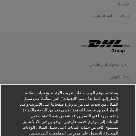
الأحداث
شراكات العلامة التجارية
توعية بشأن أساليب الغش
إخطار قانوني
شروط الاستخدام
يستخدم موقع الويب ملفات تعريف الارتباط وتقنيات مماثلة
(يُشار إليها فيما بعدُ باسم "التقنيات") التي تمكِّننا، على سبيل
إخطار الخصوصية
المثال، من تحديد عدد مرات زيارة صفحاتنا على الإنترنت وعدد
الزوار لتكوين عروضنا لتحقيق أقصى قدر من الراحة والكفاءة
معلومات إضافية
ودعم جهودنا في التسويق. قد تتضمن هذه التقنيات نقل
البيانات إلى موفري خدمة خارجيين موجودين في بلاد لا تتميز
إعدادات ملفات تعريف الارتباط
بمستوى كافٍ من حماية البيانات (على سبيل المثال، الولايات
المتحدة). للحصول على مزيدٍ من المعلومات التي تتضمن