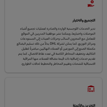
التجميع والاختبار
ندير الخدمات اللوجستية الواردة والصادرة لعمليات تجميع أشباه
الموصلات واختبارها. ويمكننا نشر موظفينا المدربين في الموقع
للتعامل مع المخزون السائب وحركات العينات إلى المستودعات
ومراكز التوزيع. كما يمكن لشركة DHL بدلاً من ذلك تسليم البضائع
مكتملة الصنع إلى الموزعين أو العملاء النهائيين مباشرةً لتقليل
التكاليف وتخفيف المخاطر الكامنة في تعدد نقاط الاتصال. كما يتم
تقديم خدمات إضافية ذات قيمة مضافة للعملاء، منها المراقبة
الاستباقية للشحنات وتقييم المخاطر والتخطيط لحالات الطوارئ.
التخزين والأتمتة