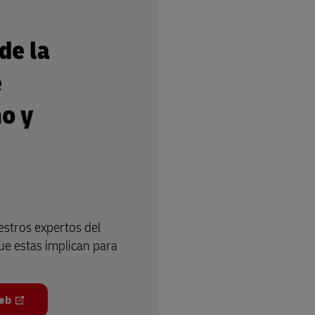
de la
e
o y
stros expertos del
que estas implican para
web