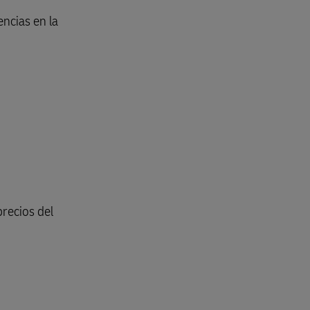
Explore nuestras ofertas para
encias en la
empresas
precios del