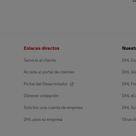
L
Pie
Enlaces directos
Nuestr
de
página
Servicio al cliente
DHL Ex
Acceda al portal de clientes
DHL Gl
Portal del Desarrollador
DHL Fre
Obtener cotización
DHL e
Solicitar una cuenta de empresa
DHL Su
DHL para su empresa
Otras d