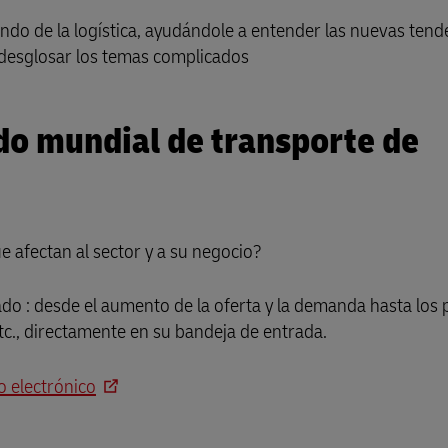
ndo de la logística, ayudándole a entender las nuevas tend
Guía de envíos empresariales
cto para empresas
a desglosar los temas complicados
do mundial de transporte de
 afectan al sector y a su negocio?
do : desde el aumento de la oferta y la demanda hasta los 
etc., directamente en su bandeja de entrada.
o electrónico