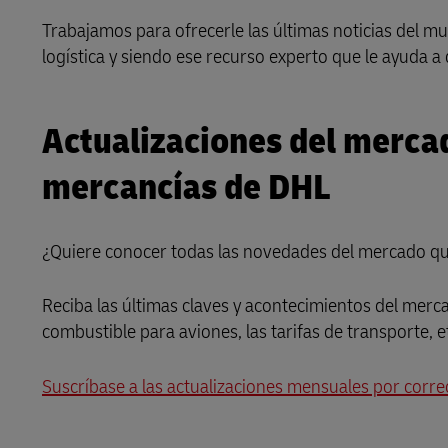
DHL eCommerce Área de Clientes
Trabajamos para ofrecerle las últimas noticias del mu
Correo dire
DHL SameDay
logística y siendo ese recurso experto que le ayuda 
Conocer nuestros portales
LifeTrack
Actualizaciones del merca
DHL eCommerce Área de Clientes
mercancías de DHL
Conocer nuestros portales
¿Quiere conocer todas las novedades del mercado que
Reciba las últimas claves y acontecimientos del merca
combustible para aviones, las tarifas de transporte, 
Suscríbase a las actualizaciones mensuales por corre