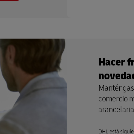
Hacer f
novedad
Manténgase
comercio m
arancelari
DHL está siguie