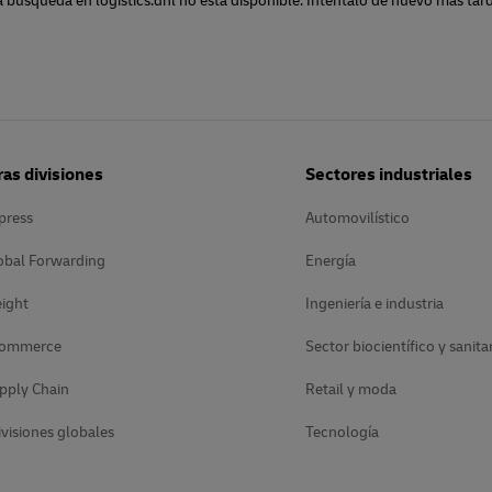
a búsqueda en logistics.dhl no está disponible. Inténtalo de nuevo más tard
as divisiones
Sectores industriales
press
Automovilístico
obal Forwarding
Energía
ight
Ingeniería e industria
Commerce
Sector biocientífico y sanita
pply Chain
Retail y moda
ivisiones globales
Tecnología