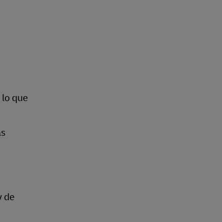
 lo que
as
y de