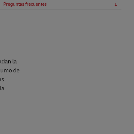
Preguntas frecuentes
adan la
nsumo de
as
la