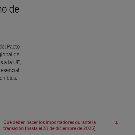
Explore nuestras ofertas para
no de
empresas
del Pacto
global de
 a la UE,
 esencial
enibles.
Qué deben hacer los importadores durante la
transición (hasta el 31 de diciembre de 2025)