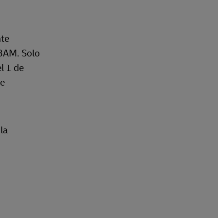
nte
CBAM. Solo
l 1 de
de
la