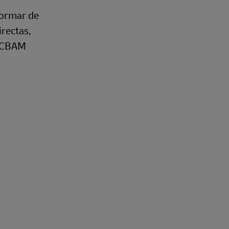
formar de
irectas,
e CBAM