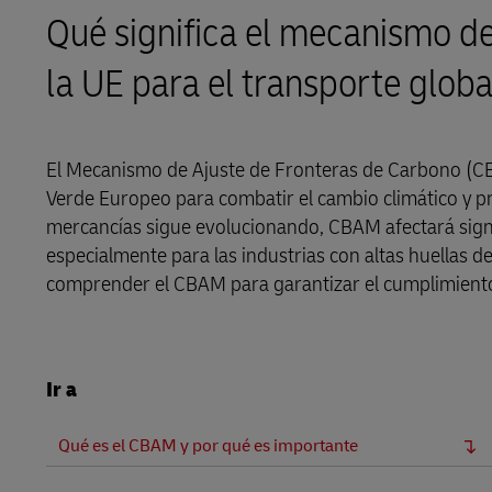
DHL eCommerce Área de Clientes
Qué significa el mecanismo de
Correo dire
DHL SameDay
la UE para el transporte glob
Conocer nuestros portales
LifeTrack
DHL eCommerce Área de Clientes
El Mecanismo de Ajuste de Fronteras de Carbono (CB
Verde Europeo para combatir el cambio climático y p
Conocer nuestros portales
mercancías sigue evolucionando, CBAM afectará signi
especialmente para las industrias con altas huellas d
comprender el CBAM para garantizar el cumplimiento,
Ir a
Qué es el CBAM y por qué es importante