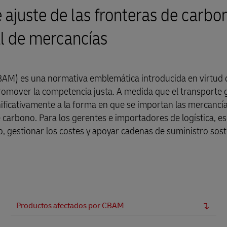
 ajuste de las fronteras de carbo
Guía de envíos empresariales
cto para empresas
al de mercancías
AM) es una normativa emblemática introducida en virtud 
romover la competencia justa. A medida que el transporte 
ficativamente a la forma en que se importan las mercancías
e carbono. Para los gerentes e importadores de logística, es
 gestionar los costes y apoyar cadenas de suministro sost
Productos afectados por CBAM