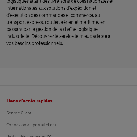
logistiques allant des livraisons de colis nationales et
internationales aux solutions d’expédition et
d’exécution des commandes e-commerce, au
transport express, routier, aérien et maritime, en
passant par la gestion de la chaîne logistique
industrielle. Découvrez le service le mieux adapté à
vos besoins professionnels.
Pied
Liens d’accès rapides
de
page
Service Client
Connexion au portail client
Portail développeurs