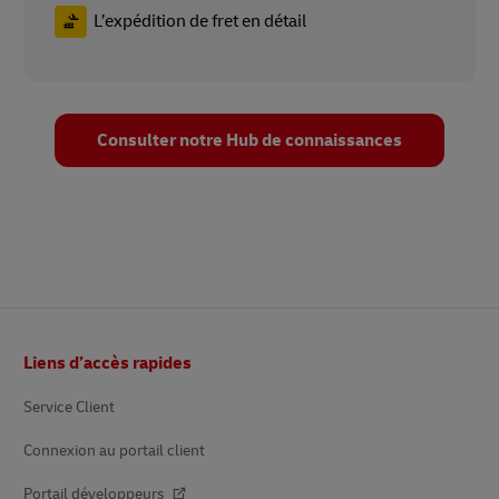
L’expédition de fret en détail
Consulter notre Hub de connaissances
Pied
Liens d’accès rapides
de
page
Service Client
Connexion au portail client
Portail développeurs