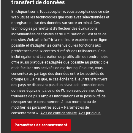
transfert de données
Conditions d’utilisation
En cliquant sur « Tout accepter », vous acceptez que ce site
Avis de confidentialité
Web utilise les technologies que vous avez sélectionnées et
enregistre et lise des données sur votre terminal. Ces
Accessibilité
technologies permettent d'effectuer des évaluations
individualisées des visites et de l'utilisation qui est faite de
Informations complémentaires
nos sites Web afin d'offrir la meilleure expérience en ligne
possible et d'adapter les contenus ou les fonctions aux
Paramètres des cookies
préférences et aux centres d'intérêt des utilisateurs. Cela
inclut également la création de profils afin de rendre notre
offre aussi pratique et adaptée que possible au public cible
Suivez-nous
et de faciliter nos activités de marketing. En outre, vous
consentez au partage des données entre les sociétés du
groupe DHL ainsi que, le cas échéant, à leur transfert vers
des pays ne disposant pas d’un niveau de protection des
données équivalent à celui de l’Union européenne. Vous
trouverez de plus amples informations et la possibilité de
2026 © - all rights reserved
révoquer votre consentement à tout moment ou de
modifier les paramètres sous « Paramètres de
consentement ».
Avis de confidentialité
Avis juridique
Paramètres de consentement