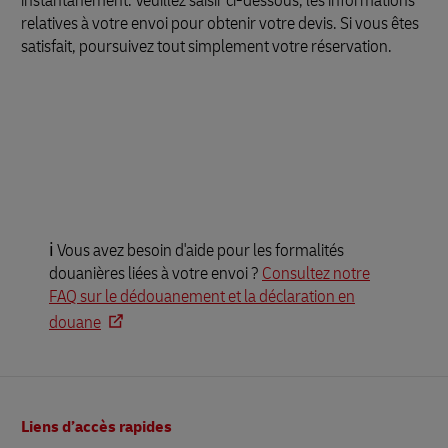
instantanément. Veuillez saisir ci-dessous, les informations
relatives à votre envoi pour obtenir votre devis. Si vous êtes
satisfait, poursuivez tout simplement votre réservation.
ℹ️ Vous avez besoin d'aide pour les formalités
douanières liées à votre envoi ?
Consultez notre
FAQ sur le dédouanement et la déclaration en
douane
Pied
Liens d’accès rapides
de
page