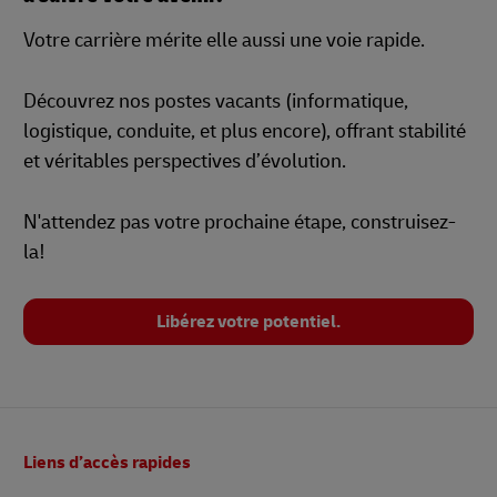
Votre carrière mérite elle aussi une voie rapide.
Découvrez nos postes vacants (informatique,
logistique, conduite, et plus encore), offrant stabilité
et véritables perspectives d’évolution.
N'attendez pas votre prochaine étape, construisez-
la!
Libérez votre potentiel.
Pied
Liens d’accès rapides
de
page