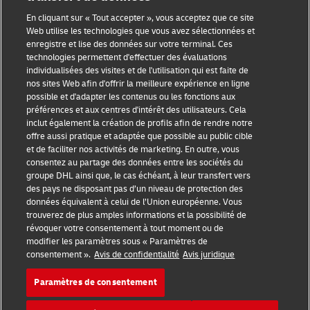
Sensibilisation à la fraude
En cliquant sur « Tout accepter », vous acceptez que ce site
Web utilise les technologies que vous avez sélectionnées et
enregistre et lise des données sur votre terminal. Ces
Mention légale
technologies permettent d'effectuer des évaluations
individualisées des visites et de l'utilisation qui est faite de
Conditions d’utilisation
nos sites Web afin d'offrir la meilleure expérience en ligne
possible et d'adapter les contenus ou les fonctions aux
Avis de confidentialité
préférences et aux centres d'intérêt des utilisateurs. Cela
inclut également la création de profils afin de rendre notre
Accessibilité
offre aussi pratique et adaptée que possible au public cible
et de faciliter nos activités de marketing. En outre, vous
Informations complémentaires
consentez au partage des données entre les sociétés du
groupe DHL ainsi que, le cas échéant, à leur transfert vers
Paramètres des cookies
des pays ne disposant pas d’un niveau de protection des
données équivalent à celui de l’Union européenne. Vous
Suivez-nous
trouverez de plus amples informations et la possibilité de
révoquer votre consentement à tout moment ou de
modifier les paramètres sous « Paramètres de
consentement ».
Avis de confidentialité
Avis juridique
Paramètres de consentement
2026 © - all rights reserved