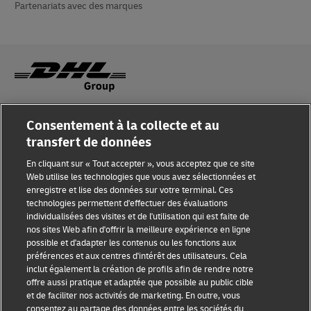
Partenariats avec des marques
Sensibilisation à la fraude
Consentement à la collecte et au
transfert de données
Mention légale
En cliquant sur « Tout accepter », vous acceptez que ce site
Conditions d’utilisation
Web utilise les technologies que vous avez sélectionnées et
enregistre et lise des données sur votre terminal. Ces
Avis de confidentialité
technologies permettent d'effectuer des évaluations
individualisées des visites et de l'utilisation qui est faite de
Accessibilité
nos sites Web afin d'offrir la meilleure expérience en ligne
possible et d'adapter les contenus ou les fonctions aux
Informations complémentaires
préférences et aux centres d'intérêt des utilisateurs. Cela
inclut également la création de profils afin de rendre notre
Paramètres des cookies
offre aussi pratique et adaptée que possible au public cible
et de faciliter nos activités de marketing. En outre, vous
consentez au partage des données entre les sociétés du