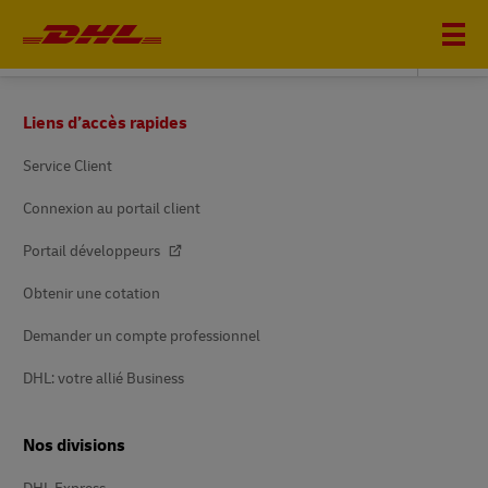
DHL GLOBAL FORWARDING
Pied
Liens d’accès rapides
de
page
Service Client
Connexion au portail client
Portail développeurs
Obtenir une cotation
Demander un compte professionnel
DHL: votre allié Business
Nos divisions