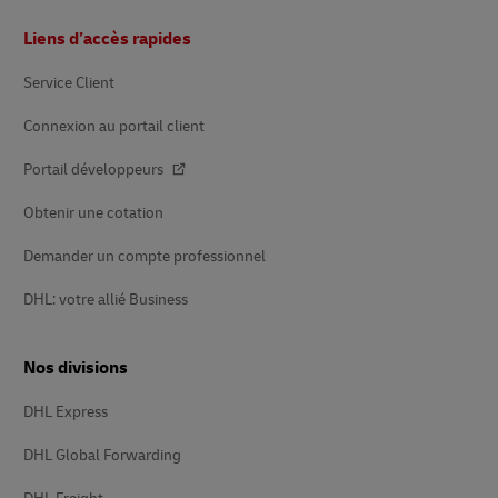
Pied
Liens d’accès rapides
de
page
Service Client
Connexion au portail client
Portail développeurs
Obtenir une cotation
Demander un compte professionnel
DHL: votre allié Business
Nos divisions
DHL Express
DHL Global Forwarding