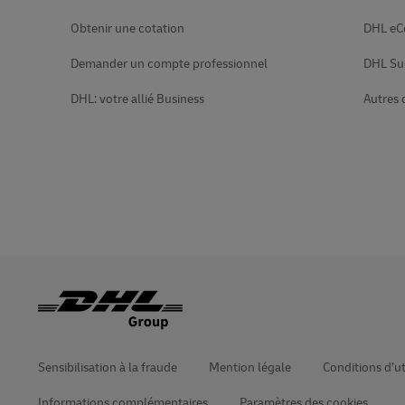
l'autocomplétion.
DHL SameDay
Obtenir une cotation
DHL e
MyGTS
LifeTrack
Demander un compte professionnel
DHL Su
DHL SameDay
DHL: votre allié Business
Autres 
LifeTrack
En savoir plus sur les portails
En savoir plus sur les portails
Sensibilisation à la fraude
Mention légale
Conditions d’ut
Informations complémentaires
Paramètres des cookies