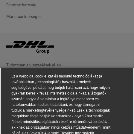
Fenntarthatóság
Márkapartnerségek
Tudatosan a visszaélések ellen
Ez a weboldal cookie-kat és hasonló technológiákat (a
Jogi nyilatkozat
továbbiakban „technológiák”) használ, amelyek
segítségével például meg tudjuk határozni azt, hogy milyen
Felhasználási feltételek
gyakran keresik fel az internetes oldalainkat, a látogatók
számát, hogy ajánlatainkat a legkényelmesebben és
Adatvédelem
hatékonyabban tudjuk kialakítani, és hogy támogatni
tudjuk a marketingtevékenységeinket. Ezek a technológiák
Kisegítő lehetőségek
magukban foglalhatják az adatoknak olyan 2harmadik
félnek minősülőszolgáltatók részére történőtovábbítását,
Egyéb tudnivalók
akiknek az országában nincs kellőszintűadatvédelem (mint
például az Egyesült Államok). További információt,