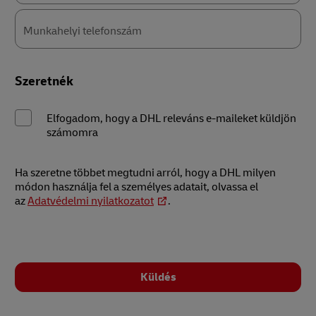
Szektor*
Munkahelyi telefonszám
Szeretnék
Elfogadom, hogy a DHL releváns e-maileket küldjön
számomra
Ha szeretne többet megtudni arról, hogy a DHL milyen
módon használja fel a személyes adatait, olvassa el
az
Adatvédelmi nyilatkozatot
.
Küldés