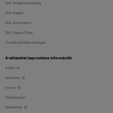
DHL Global Forwarding
DHL Freight
DHL eCommerce
DHL Supply Chain
További globális üzletágak
A vállalattal kapcsolatos információk
A DHL-ről
Delivered
Karrier
Sajtóközpont
Befektetők