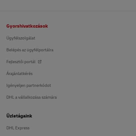
Lábléc
Gyorshivatkozások
Ügyfélszolgálat
Belépés az ügyfélportálra
Fejlesztői portál
Árajánlatkérés
Igényeljen partnerkódot
DHL a vállalkozása számára
Üzletágaink
DHL Express