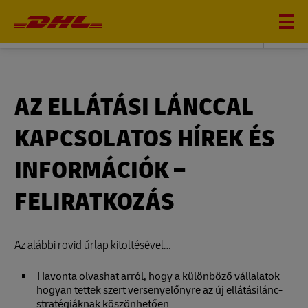
DHL SUPPLY CHAIN
AZ ELLÁTÁSI LÁNCCAL
KAPCSOLATOS HÍREK ÉS
INFORMÁCIÓK –
FELIRATKOZÁS
Az alábbi rövid űrlap kitöltésével…
Havonta olvashat arról, hogy a különböző vállalatok
hogyan tettek szert versenyelőnyre az új ellátásilánc-
stratégiáknak köszönhetően