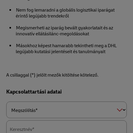
Nem fog lemaradni a globális logisztikai iparágat
érintő legújabb trendekről
Megismerheti az iparág bevált gyakorlatait és az
innovatív ellátásilánc-megoldásokat
Másokhoz képest hamarabb tekintheti meg a DHL
legújabb kutatási jelentéseit és tanulmányait
A csillaggal (*) jelölt mezők kitöltése kötelező.
Forms
Kapcsolattartási adatai
Summary
Megszólítás*
Keresztnév*