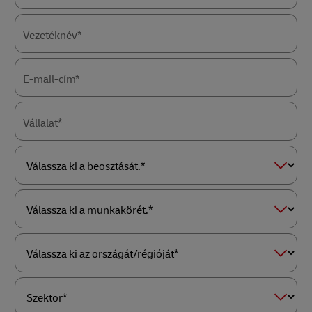
Vezetéknév*
E-mail-cím*
Vállalat*
Válassza
ki
a
beosztását.*
Válassza
ki
a
munkakörét.*
Válassza
ki
az
országát/régióját*