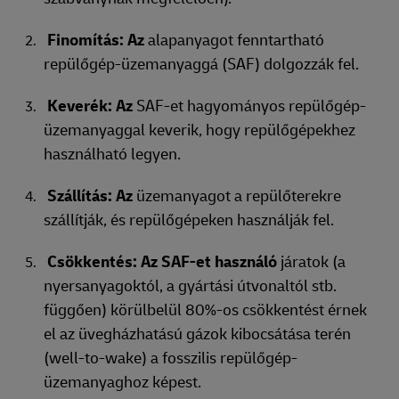
Finomítás: Az
alapanyagot fenntartható
repülőgép-üzemanyaggá (SAF) dolgozzák fel.
Keverék: Az
SAF-et hagyományos repülőgép-
üzemanyaggal keverik, hogy repülőgépekhez
használható legyen.
Szállítás: Az
üzemanyagot a repülőterekre
szállítják, és repülőgépeken használják fel.
Csökkentés: Az SAF-et használó
járatok (a
nyersanyagoktól, a gyártási útvonaltól stb.
függően) körülbelül 80%-os csökkentést érnek
el az üvegházhatású gázok kibocsátása terén
(well-to-wake) a fosszilis repülőgép-
üzemanyaghoz képest.