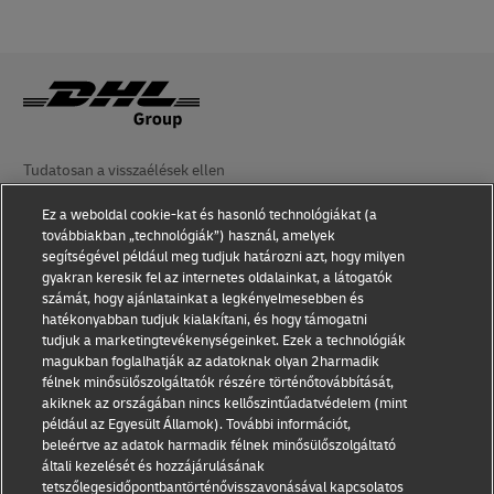
Tudatosan a visszaélések ellen
Jogi nyilatkozat
Ez a weboldal cookie-kat és hasonló technológiákat (a
továbbiakban „technológiák”) használ, amelyek
Felhasználási feltételek
segítségével például meg tudjuk határozni azt, hogy milyen
gyakran keresik fel az internetes oldalainkat, a látogatók
Adatvédelem
számát, hogy ajánlatainkat a legkényelmesebben és
hatékonyabban tudjuk kialakítani, és hogy támogatni
tudjuk a marketingtevékenységeinket. Ezek a technológiák
Kisegítő lehetőségek
magukban foglalhatják az adatoknak olyan 2harmadik
félnek minősülőszolgáltatók részére történőtovábbítását,
Egyéb tudnivalók
akiknek az országában nincs kellőszintűadatvédelem (mint
például az Egyesült Államok). További információt,
Cookie-beállítások
beleértve az adatok harmadik félnek minősülőszolgáltató
általi kezelését és hozzájárulásának
Kövessen minket a
tetszőlegesidőpontbantörténővisszavonásával kapcsolatos