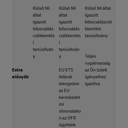
Külső fél
Külső fél
Külső fél által
által
által
igazolt
igazolt
igazolt
kibocsátáscsö
kibocsátás
kibocsátás
kkentési
csökkentés
csökkentés
tanúsítvány
i
i
tanúsítván
tanúsítván
y
y
Teljes
rugalmasság
Extra
EU ETS
az Ön üzleti
előnyök
felárak
igényeihez
elengedve
igazítva
az EU
kereskedel
mi
útvonalako
n az OFR
ügyfelek