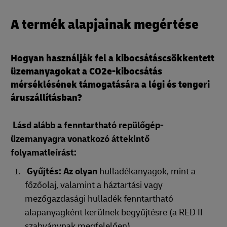
A termék alapjainak megértése
Hogyan használják fel a kibocsátáscsökkentett
üzemanyagokat a CO2e-kibocsátás
mérséklésének támogatására a légi és tengeri
áruszállításban?
Lásd alább a fenntartható repülőgép-
üzemanyagra vonatkozó áttekintő
folyamatleírást:
Gyűjtés: Az olyan
hulladékanyagok, mint a
főzőolaj, valamint a háztartási vagy
mezőgazdasági hulladék fenntartható
alapanyagként kerülnek begyűjtésre (a RED II
szabványnak megfelelően).