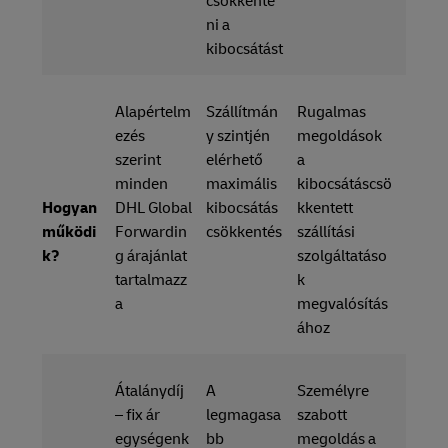
csökkente
ni a
kibocsátást
Alapértelm
Szállítmán
Rugalmas
ezés
y szintjén
megoldások
szerint
elérhető
a
minden
maximális
kibocsátáscsö
Hogyan
DHL Global
kibocsátás
kkentett
működi
Forwardin
csökkentés
szállítási
k?
g árajánlat
szolgáltatáso
tartalmazz
k
a
megvalósítás
ához
Átalánydíj
A
Személyre
– fix ár
legmagasa
szabott
egységenk
bb
megoldás a