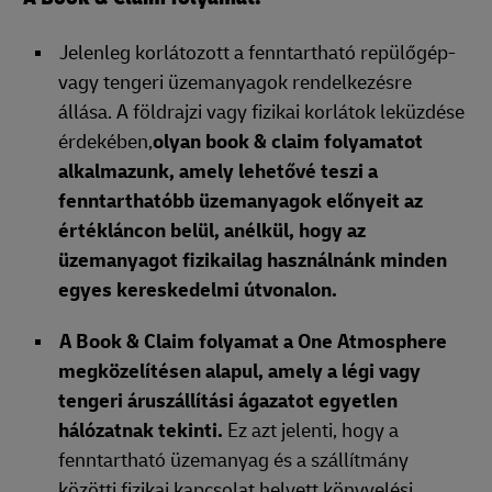
Jelenleg korlátozott a fenntartható repülőgép-
vagy tengeri üzemanyagok rendelkezésre
állása. A földrajzi vagy fizikai korlátok leküzdése
érdekében,
olyan book & claim folyamatot
alkalmazunk, amely lehetővé teszi a
fenntarthatóbb üzemanyagok előnyeit az
értékláncon belül, anélkül, hogy az
üzemanyagot fizikailag használnánk minden
egyes kereskedelmi útvonalon.
A Book & Claim folyamat a One Atmosphere
megközelítésen alapul, amely a légi vagy
tengeri áruszállítási ágazatot egyetlen
hálózatnak tekinti.
Ez azt jelenti, hogy a
fenntartható üzemanyag és a szállítmány
közötti fizikai kapcsolat helyett könyvelési