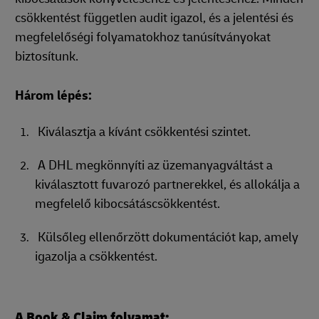
csökkentést független audit igazol, és a jelentési és
megfelelőségi folyamatokhoz tanúsítványokat
biztosítunk.
Három lépés:
Kiválasztja a kívánt csökkentési szintet.
A DHL megkönnyíti az üzemanyagváltást a
kiválasztott fuvarozó partnerekkel, és allokálja a
megfelelő kibocsátáscsökkentést.
Külsőleg ellenőrzött dokumentációt kap, amely
igazolja a csökkentést.
A Book & Claim folyamat: