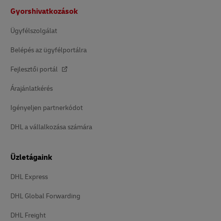
Lábléc
Gyorshivatkozások
Ügyfélszolgálat
Belépés az ügyfélportálra
Fejlesztői portál
Árajánlatkérés
Igényeljen partnerkódot
DHL a vállalkozása számára
Üzletágaink
DHL Express
DHL Global Forwarding
DHL Freight