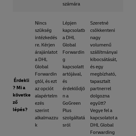
számára
Nincs
Lépjen
Szeretné
szükség
kapcsolatb
csökkenteni
intézkedés
a DHL
nagy
re. Kérjen
Global
volumenű
árajánlatot
Forwardin
szállítmányai
a DHL
g
kibocsátását,
Global
kapcsolatt
és egy
Forwardin
artójával,
megbízható,
Érdekli
gtól, és ezt
és
tapasztalt
? Mi a
az opciót
érdeklődjö
partnerrel
követke
alapértelm
n a
dolgozna
ző
ezés
GoGreen
együtt?
lépés?
szerint
Plus
Vegye fel a
alkalmazzu
szolgáltatá
kapcsolatot a
k
sról
DHL Global
Forwarding