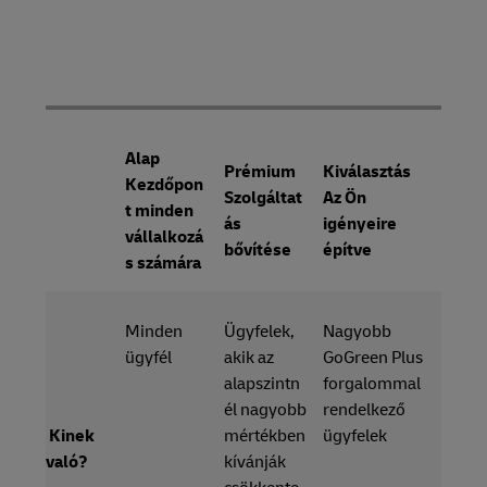
Alap
Prémium
Kiválasztás
Kezdőpon
Szolgáltat
Az Ön
t minden
ás
igényeire
vállalkozá
bővítése
építve
s számára
Minden
Ügyfelek,
Nagyobb
ügyfél
akik az
GoGreen Plus
alapszintn
forgalommal
él nagyobb
rendelkező
Kinek
mértékben
ügyfelek
való?
kívánják