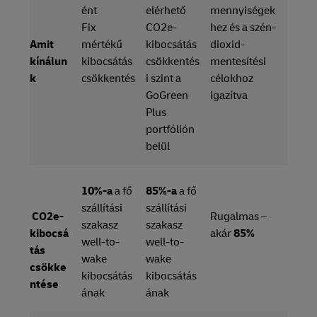
ént
elérhető
mennyiségek
Fix
CO2e-
hez és a szén-
Amit
mértékű
kibocsátás
dioxid-
kínálun
kibocsátás
csökkentés
mentesítési
k
csökkentés
i szint a
célokhoz
GoGreen
igazítva
Plus
portfólión
belül
10%-a
a fő
85%-a
a fő
szállítási
szállítási
CO2e-
Rugalmas –
szakasz
szakasz
kibocsá
akár
85%
well-to-
well-to-
tás
wake
wake
csökke
kibocsátás
kibocsátás
ntése
ának
ának