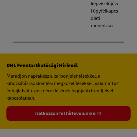
képviselőjéve
l ügyfélkapcs
olati
menedzser
DHL Fenntarthatósági Hírlevél
Maradjon naprakész a karbonjelentésekkel, a
kibocsátáscsökkentési megközelítésekkel, valamint az
éghajlatváltozás méréklésének legújabb trendjeivel
kapcsolatban.
Iratkozzon fel hírlevelünkre