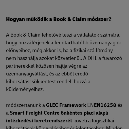
Hogyan működik a Book & Claim módszer?
A Book & Claim lehetővé teszi a vállalatok számára,
hogy hozzáférjenek a fenntarthatóbb üzemanyagok
előnyeihez, még akkor is, ha a fizikai szállítmány
nem használja azokat közvetlenül. A DHL a fuvarozó
partnerekkel közösen hajtja végre az
üzemanyagváltást, és az ebből eredő
kibocsátáscsökkentést rendeli hozzá a
küldeményeihez.
módszertanunk a
GLEC Framework
EN
EN16258
és
a
Smart Freight Centre önkéntes piaci alapú
intézkedési keretrendszerét
követi a logisztikai
kibocsátások könyveléséhez és jelentéséhez. Minden