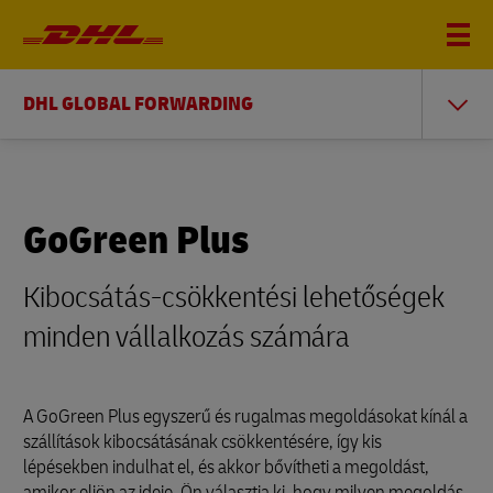
DHL GLOBAL FORWARDING
GoGreen Plus
Kibocsátás-csökkentési lehetőségek
minden vállalkozás számára
A GoGreen Plus egyszerű és rugalmas megoldásokat kínál a
szállítások kibocsátásának csökkentésére, így kis
lépésekben indulhat el, és akkor bővítheti a megoldást,
amikor eljön az ideje. Ön választja ki, hogy milyen megoldás