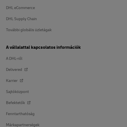
DHL eCommerce
DHL Supply Chain
További globális üzletágak
A vállalattal kapcsolatos információk
A DHL-ről
Delivered
Karrier
Sajtóközpont
Befektetők
Fenntarthatóság
Márkapartnerségek