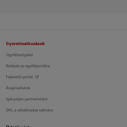
Lábléc
Gyorshivatkozások
Ügyfélszolgálat
Belépés az ügyfélportálra
Fejlesztői portál
Árajánlatkérés
Igényeljen partnerkódot
DHL a vállalkozása számára