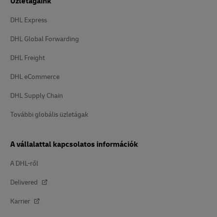
Üzletágaink
DHL Express
DHL Global Forwarding
DHL Freight
DHL eCommerce
DHL Supply Chain
További globális üzletágak
A vállalattal kapcsolatos információk
A DHL-ről
Delivered
Karrier