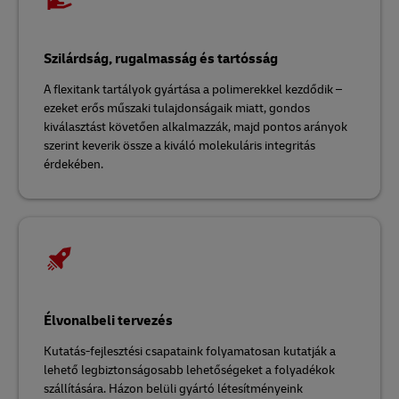
Szilárdság, rugalmasság és tartósság
A flexitank tartályok gyártása a polimerekkel kezdődik –
ezeket erős műszaki tulajdonságaik miatt, gondos
kiválasztást követően alkalmazzák, majd pontos arányok
szerint keverik össze a kiváló molekuláris integritás
érdekében.
Élvonalbeli tervezés
Kutatás-fejlesztési csapataink folyamatosan kutatják a
lehető legbiztonságosabb lehetőségeket a folyadékok
szállítására. Házon belüli gyártó létesítményeink