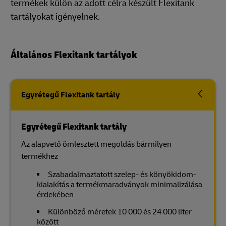
termékek külön az adott célra készült Flexitank
tartályokat igényelnek.
Általános Flexitank tartályok
Egyrétegű Flexitank tartály
Egyrétegű Flexitank tartály
Az alapvető ömlesztett megoldás bármilyen
termékhez
Szabadalmaztatott szelep- és könyökidom-
kialakítás a termékmaradványok minimalizálása
érdekében
Különböző méretek 10 000 és 24 000 liter
között