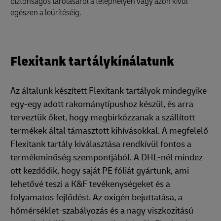
biztonságos tárolásáról a telephelyen vagy azon kívül
egészen a leürítéséig.
Flexitank tartálykínálatunk
Az általunk készített Flexitank tartályok mindegyike
egy-egy adott rakománytípushoz készül, és arra
terveztük őket, hogy megbirkózzanak a szállított
termékek által támasztott kihívásokkal. A megfelelő
Flexitank tartály kiválasztása rendkívül fontos a
termékminőség szempontjából. A DHL-nél mindez
ott kezdődik, hogy saját PE fóliát gyártunk, ami
lehetővé teszi a K&F tevékenységeket és a
folyamatos fejlődést. Az oxigén bejuttatása, a
hőmérséklet-szabályozás és a nagy viszkozitású