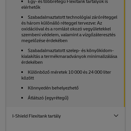
Egy- és többrétegű Flexitank tartályok is
elérhetők
Szabadalmaztatott technológiai záróréteggel
és három különálló réteggel tervezve: Az
oxidációval és a romlást okozó vegyületekkel
szembeni védelem, valamint a vízgőzáteresztés
megelőzése érdekében
Szabadalmaztatott szelep- és könyökidom-
kialakítás a termékmaradványok minimalizálása
érdekében
Különböző méretek 10 000 és 24 000 liter
között
Könnyedén behelyezhető
Átlátszó (egyrétegű)
I-Shield Flexitank tartály