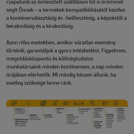
csapatunk az ömlesztett szállításon túl is örömmel
segít Önnek – a termékek kompatibilitásától kezdve
a konténerválasztásig és -beillesztésig, a képzéstől a
berakodásig és a kirakodásig.
Azon ritka esetekben, amikor váratlan esemény
történik, garantáljuk a gyors intézkedést. Figyelmes,
megoldásközpontú és költségtudatos
munkatársaink minden kontinensen, a nap minden
órájában elérhetők. Mi mindig készen állunk, ha
esetleg szüksége lenne ránk.