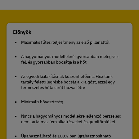
Előnyök
Maximális fűtési teljesítmény az első pillanattól
A hagyományos modelleknél gyorsabban melegszik
fel, és gyorsabban bocsátja ki a hőt
Az egyedi kialakításnak köszönhetően a Flexitank
tartály feletti légrésbe bocsátja ki a gőzt, ezzel egy
természetes hőtakarót hozva létre
Minimális hőveszteség
Nincs a hagyományos modellekre jellemző perzselés;
nem tartalmaz fém alkatrészeket és gumitömlőket
Újrahasználható és 100%-ban újrahasznosítható