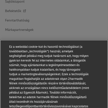
Sajtóközpont
Befektetők
Fenntarthatóság
Márkapartnerségek
Ez a weboldal cookie-kat és hasonló technológiákat (a
továbbiakban „technológiák”) használ, amelyek
segítségével például meg tudjuk határozni azt, hogy milyen
gyakran keresik fel az internetes oldalainkat, a látogatók
számát, hogy ajánlatainkat a legkényelmesebben és
Tudatosan a visszaélések ellen
hatékonyabban tudjuk kialakítani, és hogy támogatni
tudjuk a marketingtevékenységeinket. Ezek a technológiák
Jogi nyilatkozat
magukban foglalhatják az adatoknak olyan 2harmadik
félnek minősülőszolgáltatók részére történőtovábbítását,
Felhasználási feltételek
akiknek az országában nincs kellőszintűadatvédelem (mint
például az Egyesült Államok). További információt,
Adatvédelem
beleértve az adatok harmadik félnek minősülőszolgáltató
általi kezelését és hozzájárulásának
Kisegítő lehetőségek
tetszőlegesidőpontbantörténővisszavonásával kapcsolatos