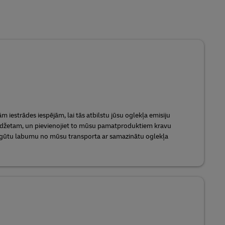
m iestrādes iespējām, lai tās atbilstu jūsu oglekļa emisiju
žetam, un pievienojiet to mūsu pamatproduktiem kravu
 gūtu labumu no mūsu transporta ar samazinātu oglekļa