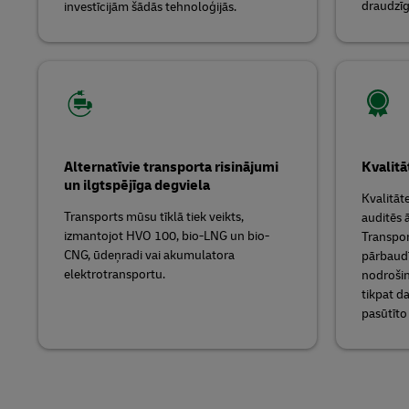
draudzīg
investīcijām šādās tehnoloģijās.
Alternatīvie transporta risinājumi
Kvalitā
un ilgtspējīga degviela
Kvalitā
Transports mūsu tīklā tiek veikts,
auditēs 
izmantojot HVO 100, bio-LNG un bio-
Transpor
CNG, ūdeņradi vai akumulatora
pārbaudī
elektrotransportu.
nodrošin
tikpat d
pasūtīto