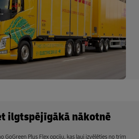
et ilgtspējīgākā nākotnē
o GoGreen Plus Flex opciju, kas ļauj izvēlēties no trim