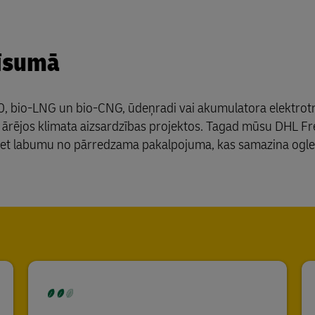
 īsumā
00, bio-LNG un bio-CNG, ūdeņradi vai akumulatora elektrot
 ārējos klimata aizsardzības projektos. Tagad mūsu DHL Fr
ūstiet labumu no pārredzama pakalpojuma, kas samazina oglek