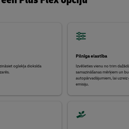
Pilnīga elastība
ināsiet oglekļa dioksīda
Izvēlieties vienu no trim dažādā
zarēs.
samazināšanas mērķiem un bud
autopārvadājumiem, lai uzreiz
emisiju.