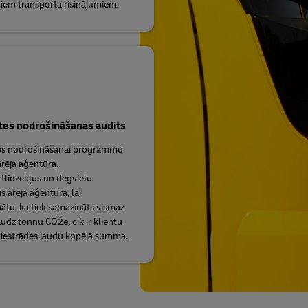
iem transporta risinājumiem.
tes nodrošināšanas audits
tes nodrošināšanai programmu
ārēja aģentūra.
tlīdzekļus un degvielu
s ārēja aģentūra, lai
ātu, ka tiek samazināts vismaz
audz tonnu CO2e, cik ir klientu
 iestrādes jaudu kopējā summa.