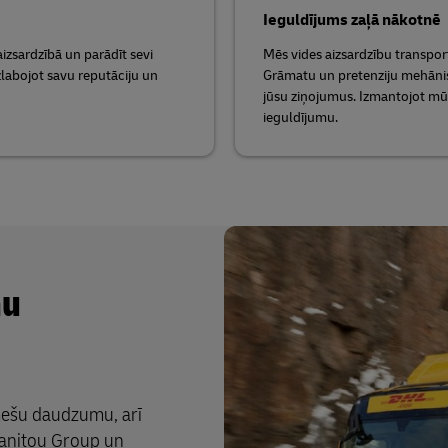
Ieguldījums zaļā nākotnē
aizsardzībā un parādīt sevi
Mēs vides aizsardzību transport
labojot savu reputāciju un
Grāmatu un pretenziju mehānism
jūsu ziņojumus. Izmantojot mū
ieguldījumu.
mu
mešu daudzumu, arī
anitou Group un