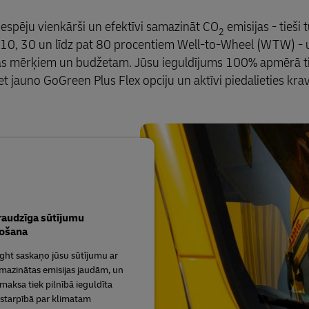
espēju vienkārši un efektīvi samazināt CO
emisijas - tieši 
2
- 10, 30 un līdz pat 80 procentiem Well-to-Wheel (WTW) 
anas mērķiem un budžetam. Jūsu ieguldījums 100% apmērā tie
 jauno GoGreen Plus Flex opciju un aktīvi piedalieties kr
raudzīga sūtījumu
ošana
ght saskaņo jūsu sūtījumu ar
azinātas emisijas jaudām, un
maksa tiek pilnībā ieguldīta
starpībā par klimatam