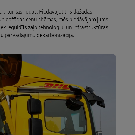
tur, kur tās rodas. Piedāvājot trīs dažādas
- un dažādas cenu shēmas, mēs piedāvājam jums
k ieguldīts zaļo tehnoloģiju un infrastruktūras
avu pārvadājumu dekarbonizācijā.