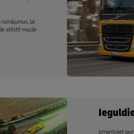
risinājumus, lai
āk attīstīt mazāk
Ieguldi
Izmantojiet jaun