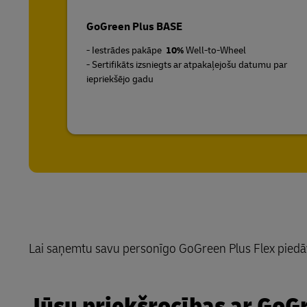
GoGreen Plus BASE
- Iestrādes pakāpe
10%
Well-to-Wheel
- Sertifikāts izsniegts ar atpakaļejošu datumu par
iepriekšējo gadu
Lai saņemtu savu personīgo GoGreen Plus Flex pied
Jūsu priekšrocības ar GoGr