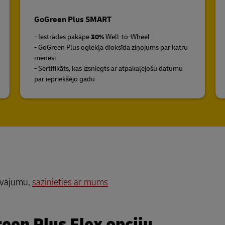
GoGreen Plus SMART
- Iestrādes pakāpe
30%
Well-to-Wheel
- GoGreen Plus oglekļa dioksīda ziņojums par katru
mēnesi
- Sertifikāts, kas izsniegts ar atpakaļejošu datumu
par iepriekšējo gadu
āvājumu,
sazinieties ar mums
een Plus Flex opciju