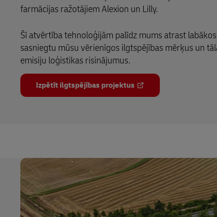
farmācijas ražotājiem Alexion un Lilly.
Šī atvērtība tehnoloģijām palīdz mums atrast labākos 
sasniegtu mūsu vērienīgos ilgtspējības mērķus un tāl
emisiju loģistikas risinājumus.
Izpētīt ilgtspējības projektus