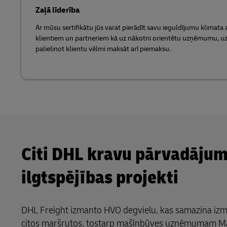
Zaļā līderība
Ar mūsu sertifikātu jūs varat pierādīt savu ieguldījumu klimata 
klientiem un partneriem kā uz nākotni orientētu uzņēmumu, uz
palielinot klientu vēlmi maksāt arī piemaksu.
Citi DHL kravu pārvadāju
ilgtspējības projekti
DHL Freight izmanto HVO degvielu, kas samazina iz
citos maršrutos, tostarp mašīnbūves uzņēmumam M