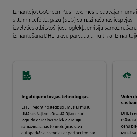
LifeTrack
Izmantojot GoGreen Plus Flex, mēs piedāvājam jums i
MyGTS
siltumnīcefekta gāzu (SEG) samazināšanas iespējas 
Uzzināt par portāliem
DHL SameDay
izvēlēties atbilstoši jūsu oglekļa emisiju samazināš
izmantošanā DHL kravu pārvadājumu tīklā. Izmantojiet
LifeTrack
Uzzināt par portāliem
Ieguldījumi tīrajās tehnoloģijās
Videi d
saskaņ
DHL Freight noslēdz līgumus ar mūsu
DHL Frei
tīklā esošajiem pārvadātājiem, kuri
mūsu sam
iegulda dārgākās oglekļa emisiju
cenu pie
samazināšanas tehnoloģijās savā
izmaksu 
autoparkā vai vienojas ar partneriem par