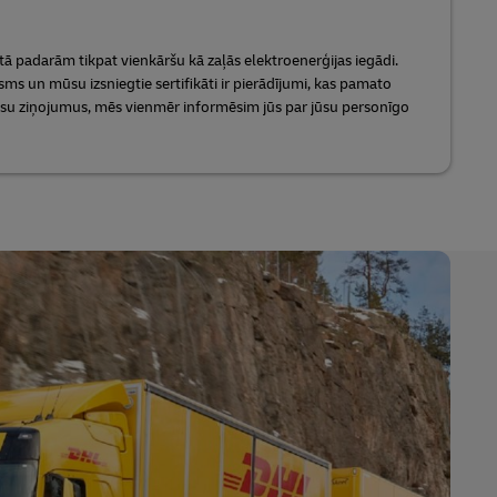
ā padarām tikpat vienkāršu kā zaļās elektroenerģijas iegādi.
s un mūsu izsniegtie sertifikāti ir pierādījumi, kas pamato
su ziņojumus, mēs vienmēr informēsim jūs par jūsu personīgo