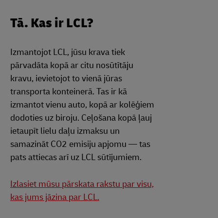
Tā. Kas ir LCL?
Izmantojot LCL, jūsu krava tiek
pārvadāta kopā ar citu nosūtītāju
kravu, ievietojot to vienā jūras
transporta konteinerā. Tas ir kā
izmantot vienu auto, kopā ar kolēģiem
dodoties uz biroju. Ceļošana kopā ļauj
ietaupīt lielu daļu izmaksu un
samazināt CO2 emisiju apjomu — tas
pats attiecas arī uz LCL sūtījumiem.
Izlasiet mūsu pārskata rakstu par visu,
kas jums jāzina par LCL.