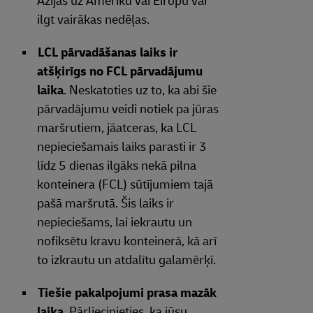
Āzijas uz Ameriku vai Eiropu var
ilgt vairākas nedēļas.
LCL pārvadāšanas laiks ir
atšķirīgs no FCL pārvadājumu
laika
. Neskatoties uz to, ka abi šie
pārvadājumu veidi notiek pa jūras
maršrutiem, jāatceras, ka LCL
nepieciešamais laiks parasti ir 3
līdz 5 dienas ilgāks nekā pilna
konteinera (FCL) sūtījumiem tajā
pašā maršrutā. Šis laiks ir
nepieciešams, lai iekrautu un
nofiksētu kravu konteinerā, kā arī
to izkrautu un atdalītu galamērķī.
Tiešie pakalpojumi prasa mazāk
laika
. Pārliecinieties, ka jūsu