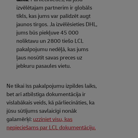
izvēlētajam partnerim ir globāls
tīkls, kas jums var palīdzēt augt
jaunos tirgos. Ja izvēlēsieties DHL,
jums būs piekļuve 45 000
noliktavu un 2800 tiešo LCL
pakalpojumu nedēļā, kas jums
ļaus nosūtīt savas preces uz
jebkuru pasaules vietu.
Ne tikai īss pakalpojumu izpildes laiks,
bet arī atbilstīga dokumentācija ir
vislabākais veids, kā pārliecināties, ka
jūsu sūtījums savlaicīgi nonāk
galamērķī:
uzziniet visu, kas
nepieciešams par LCL dokumentāciju.