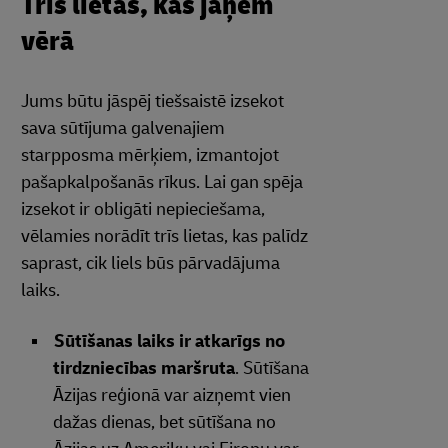
Trīs lietas, kas jāņem
vērā
Jums būtu jāspēj tiešsaistē izsekot
sava sūtījuma galvenajiem
starpposma mērķiem, izmantojot
pašapkalpošanās rīkus. Lai gan spēja
izsekot ir obligāti nepieciešama,
vēlamies norādīt trīs lietas, kas palīdz
saprast, cik liels būs pārvadājuma
laiks.
Sūtīšanas laiks ir atkarīgs no
tirdzniecības maršruta
. Sūtīšana
Āzijas reģionā var aizņemt vien
dažas dienas, bet sūtīšana no