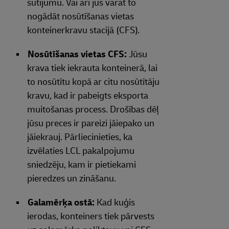
sūtījumu. Vai arī jūs varat to
nogādāt nosūtīšanas vietas
konteinerkravu stacijā (CFS).
Nosūtīšanas vietas CFS:
Jūsu
krava tiek iekrauta konteinerā, lai
to nosūtītu kopā ar citu nosūtītāju
kravu, kad ir pabeigts eksporta
muitošanas process. Drošības dēļ
jūsu preces ir pareizi jāiepako un
jāiekrauj. Pārliecinieties, ka
izvēlaties LCL pakalpojumu
sniedzēju, kam ir pietiekami
pieredzes un zināšanu.
Galamērķa ostā:
Kad kuģis
ierodas, konteiners tiek pārvests