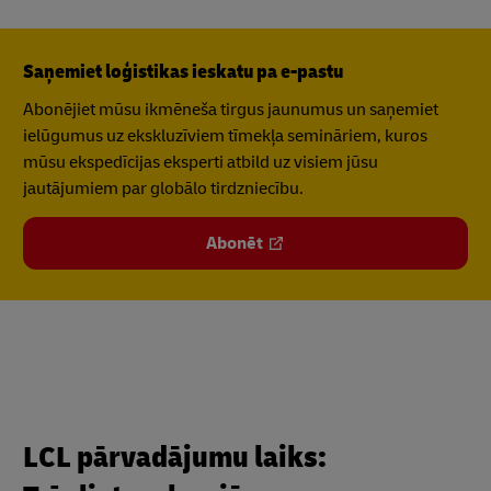
Saņemiet loģistikas ieskatu pa e-pastu
Abonējiet mūsu ikmēneša tirgus jaunumus un saņemiet
ielūgumus uz ekskluzīviem tīmekļa semināriem, kuros
mūsu ekspedīcijas eksperti atbild uz visiem jūsu
jautājumiem par globālo tirdzniecību.
Abonēt
LCL pārvadājumu laiks: