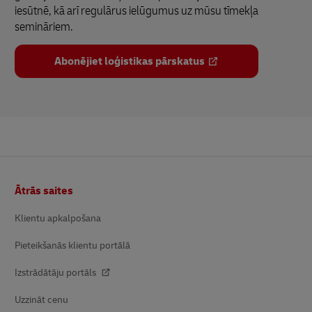
iesūtnē, kā arī regulārus ielūgumus uz mūsu tīmekļa
semināriem.
Abonējiet loģistikas pārskatus
Kājene
Ātrās saites
Klientu apkalpošana
Pieteikšanās klientu portālā
Izstrādātāju portāls
Uzzināt cenu