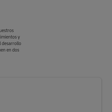
uestros
cimientos y
 desarrollo
quen en dos