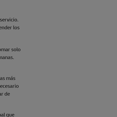
servicio.
ender los
tomar solo
emanas.
ías más
necesario
ar de
bal que