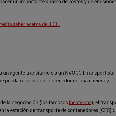
 hacer un importante ahorro de costos y de emisione
esita saber acerca del LCL.
r a un agente transitario o a un NVOCC (Transportist
ue pueda reservar un contenedor en una naviera y
de la negociación (los famosos
Incoterms
), el transp
n la estación de transporte de contenedores (CFS) d