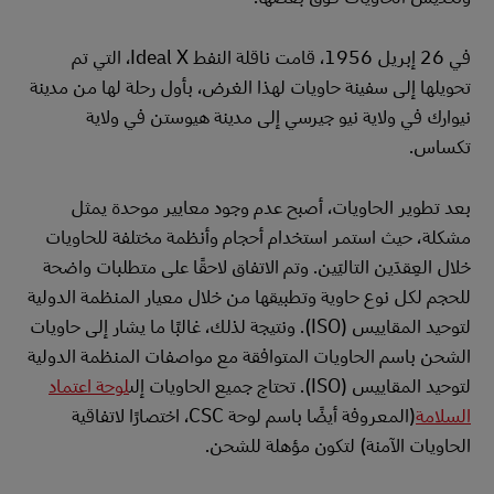
في 26 إبريل 1956، قامت ناقلة النفط Ideal X، التي تم
تحويلها إلى سفينة حاويات لهذا الغرض، بأول رحلة لها من مدينة
نيوارك في ولاية نيو جيرسي إلى مدينة هيوستن في ولاية
تكساس.
بعد تطوير الحاويات، أصبح عدم وجود معايير موحدة يمثل
مشكلة، حيث استمر استخدام أحجام وأنظمة مختلفة للحاويات
خلال العِقدَين التاليَين. وتم الاتفاق لاحقًا على متطلبات واضحة
للحجم لكل نوع حاوية وتطبيقها من خلال معيار المنظمة الدولية
لتوحيد المقاييس (ISO). ونتيجة لذلك، غالبًا ما يشار إلى حاويات
الشحن باسم الحاويات المتوافقة مع مواصفات المنظمة الدولية
لتوحيد المقاييس (ISO). تحتاج جميع الحاويات إلى
لوحة اعتماد
السلامة
(المعروفة أيضًا باسم لوحة CSC، اختصارًا لاتفاقية
الحاويات الآمنة) لتكون مؤهلة للشحن.