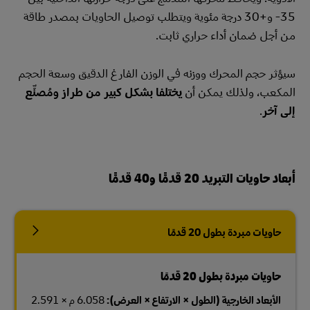
‎-35 و+30 درجة مئوية ويتطلب توصيل الحاويات بمصدر طاقة
من أجل ضمان أداء حراري ثابت.
سيؤثر حجم المحرك ووزنه في الوزن الفارغ الدقيق وسعة الحجم
المكعب، ولذلك يمكن أن
يختلفا بشكل كبير من طراز ومُصنِّع
إلى آخر
.
أبعاد حاويات التبريد 20 قدمًا و40 قدمًا
حاويات مبردة بطول 20 قدمًا
حاويات مبردة بطول 20 قدمًا
الأبعاد الخارجية (الطول × الارتفاع × العرض):
6.058 م × 2.591