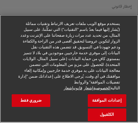
إخطار قانوني
شروط الاستخدام
يستخدم موقع الويب ملفات تعريف الارتباط وتقنيات مماثلة
(يُشار إليها فيما بعدُ باسم "التقنيات") التي تمكِّننا، على سبيل
إخطار الخصوصية
المثال، من تحديد عدد مرات زيارة صفحاتنا على الإنترنت وعدد
الزوار لتكوين عروضنا لتحقيق أقصى قدر من الراحة والكفاءة
معلومات إضافية
ودعم جهودنا في التسويق. قد تتضمن هذه التقنيات نقل
البيانات إلى موفري خدمة خارجيين موجودين في بلاد لا تتميز
إعدادات ملفات تعريف الارتباط
بمستوى كافٍ من حماية البيانات (على سبيل المثال، الولايات
المتحدة). للحصول على مزيدٍ من المعلومات التي تتضمن
تابعنا
معالجة البيانات على يد موفري خدمة خارجيين وإمكانية إلغاء
موافقتك في أي وقت، يُرجى الاطلاع على إعداداتك ضمن "إدارة
تفضيلات الموافقة" والروابط
التالية
الخصوصيةإشعار
قانونيإشعار
إعدادات الموافقة
ضروري فقط
2026 © - جميع الحقوق محفوظة
الكلقبول