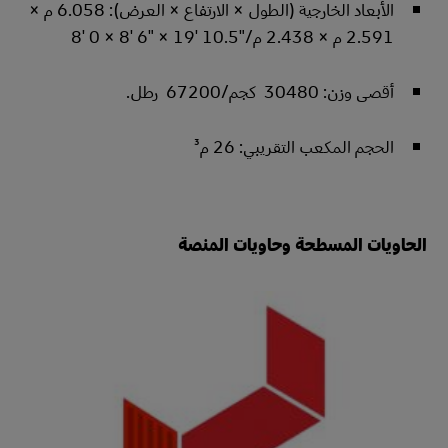
الأبعاد الخارجية (الطول × الارتفاع × العرض): 6.058 م ×
2.591 م × 2.438 م/‎19' 10.5"‎ ×‏ ‎8' 6"‎ ‏× ‎8' 0
أقصى وزن: 30480 كجم/67200 رطل.
الحجم المكعب التقريبي: 26 م³
الحاويات المسطحة وحاويات المنصة