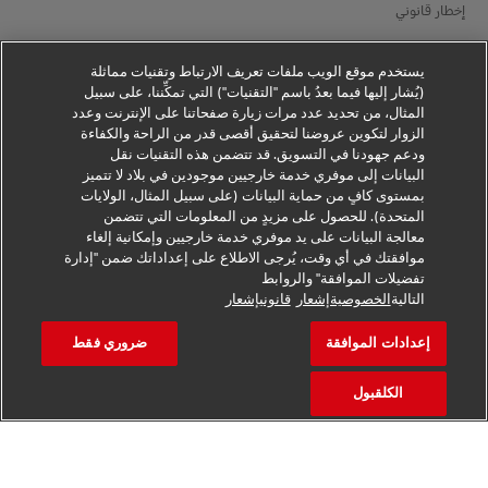
إخطار قانوني
شروط الاستخدام
يستخدم موقع الويب ملفات تعريف الارتباط وتقنيات مماثلة
إخطار الخصوصية
(يُشار إليها فيما بعدُ باسم "التقنيات") التي تمكِّننا، على سبيل
المثال، من تحديد عدد مرات زيارة صفحاتنا على الإنترنت وعدد
الزوار لتكوين عروضنا لتحقيق أقصى قدر من الراحة والكفاءة
معلومات إضافية
ودعم جهودنا في التسويق. قد تتضمن هذه التقنيات نقل
البيانات إلى موفري خدمة خارجيين موجودين في بلاد لا تتميز
إعدادات ملفات تعريف الارتباط
بمستوى كافٍ من حماية البيانات (على سبيل المثال، الولايات
المتحدة). للحصول على مزيدٍ من المعلومات التي تتضمن
تابعنا
معالجة البيانات على يد موفري خدمة خارجيين وإمكانية إلغاء
موافقتك في أي وقت، يُرجى الاطلاع على إعداداتك ضمن "إدارة
تفضيلات الموافقة" والروابط
التالية
الخصوصيةإشعار
قانونيإشعار
إعدادات الموافقة
ضروري فقط
2026 © - جميع الحقوق محفوظة
الكلقبول