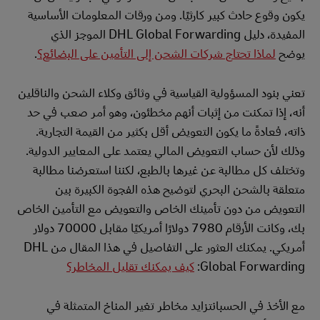
يكون وقوع حادث كبير كارثيًا. ومن ورقات المعلومات الأساسية
المفيدة، دليل DHL Global Forwarding الموجز الذي
يوضح
لماذا تحتاج شركات الشحن إلى التأمين على البضائع؟
.
تعني بنود المسؤولية القياسية في وثائق وكلاء الشحن والناقلين
أنه، إذا تمكنت من إثبات أنهم مخطئون، وهو أمر صعب في حد
ذاته، فعادةً ما يكون التعويض أقل بكثير من القيمة التجارية.
وذلك لأن حساب التعويض المالي يعتمد على المعايير الدولية.
وتختلف كل مطالبة عن غيرها بالطبع، لكننا استعرضنا مطالبة
متعلقة بالشحن البحري لتوضيح هذه الفجوة الكبيرة بين
التعويض من دون تأمينك الخاص والتعويض مع التأمين الخاص
بك، وكانت الأرقام 7980 دولارًا أمريكيًا مقابل 70000 دولار
أمريكي. يمكنك العثور على التفاصيل في هذا المقال من DHL
Global Forwarding:
كيف يمكنك تقليل المخاطر؟
مع الأخذ في الحسبانتزايد مخاطر تغير المناخ المتمثلة في