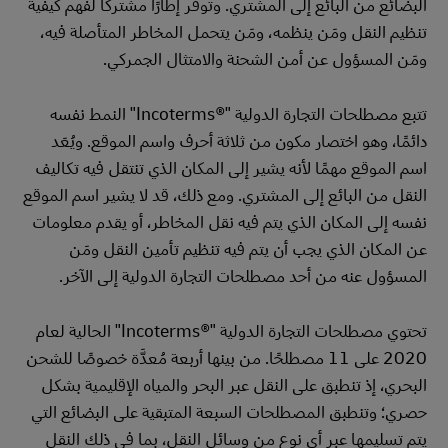
البضائع من البائع إلى المشتري. وتوفر إطارًا مشتركًا لفهم كيفية
تنظيم النقل ومَن ينظمه، ومَن يتحمل المخاطر المتأصلة فيه،
ومَن المسؤول عن أمن الشحنة والامتثال الجمركي.
تتبع مصطلحات التجارة الدولية "Incoterms®‎" النمط نفسه
دائمًا، وهو اختصار مكون من ثلاثة أحرف واسم الموقع. ويُعَد
اسم الموقع مهمًا لأنه يشير إلى المكان الذي تنتقل فيه تكاليف
النقل من البائع إلى المشتري. ومع ذلك، قد لا يشير اسم الموقع
نفسه إلى المكان الذي يتم فيه نقل المخاطر، أو يقدم معلومات
عن المكان الذي يجب أن يتم فيه تنظيم تأمين النقل ومَن
المسؤول عنه من أحد مصطلحات التجارة الدولية إلى الآخر.
تحتوي مصطلحات التجارة الدولية "Incoterms®‎" الحالية لعام
2020 على 11 مصطلحًا. من بينها أربعة مُعدَّة خصوصًا للشحن
البحري، إذ تنطبق على النقل عبر البحر والمياه الإقليمية بشكل
حصري؛ وتنطبق المصطلحات السبعة المتبقية على البضائع التي
يتم تسليمها عبر أي نوع من وسائل النقل، بما في ذلك النقل