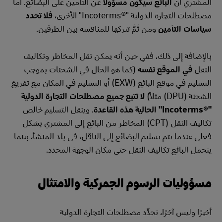
المشتري أن
البائع سيكون مسؤولاً
عن التأمين على البضائع. أما
مصطلحات التجارة الدولية "Incoterms®‎" الأخرى،
فلا تحدد
سياسات التأمين
ومن ثَمَّ تتركها للمناقشة بين الطرفين.
بالإضافة إلى ذلك، ففي حين أنه يمكن نقل المخاطر وتكاليف
النقل
في الموقع نفسه
(كما هو الحال في الشحنات بموجب
التسليم في موقع البائع (EXW) أو التسليم في المكان مع تفريغ
الشحنة (DPU) مثلاً)
لا تتبع جميع مصطلحات التجارة الدولية
"Incoterms®‎" الحالية هذه القاعدة
. وينقل التسليم خالص
تكاليف النقل (CPT) المخاطر من البائع إلى المشتري بشكل
فعلي عندما يتم تسليم البضائع إلى الناقل، في بلد المنشأ، بينما
يتحمل البائع تكاليف النقل حتى مكان الوجهة المحدد.
مسؤوليات الرسوم الجمركية والامتثال
أخيرًا وليس آخرًا، تحدِّد مصطلحات التجارة الدولية