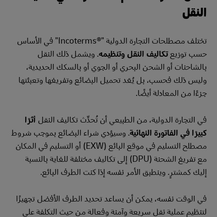
النقل
تختلف مصطلحات التجارة الدولية "Incoterms®‎" في الأساس
حسب توزيع
تكاليف النقل وتنظيمه
. ويشمل ذلك النقل
بالشاحنات أو الشحن البحري أو الجوي أو بالسكك الحديدية،
وليس ذلك فحسب، بل يُعَد تحميل البضائع وتفريغها وتعبئتها
جزءًا من المعادلة أيضًا.
في التجارة الدولية، من الطبيعي أن تُحدِّث تكاليف النقل
أثرًا
كبيرًا في الفاتورة النهائية
. وسيؤدي شراء البضائع بموجب شروط
مصطلح التسليم في موقع البائع (EXW) أو التسليم في المكان
مع تفريغ الشحنة (DPU) إلى تكاليف مختلفة للغاية بالنسبة
إليك كمشترٍ. وينطبق الأمر نفسه إذا كنت الطرف البائع.
في الوقت نفسه، يمكن أن يساعد تحديد الطرف الأفضل تجهيزًا
لتنظيم عملية نقل سريعة وآمنة وفعالة من حيث التكلفة على