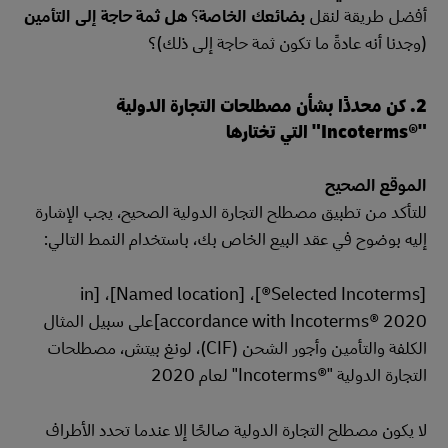
أفضل طريقة لنقل
بضائعك الخاصة
؟
هل ثمة حاجة إلى التأمين
(وجدنا أنه عادةً ما تكون ثمة حاجة إلى ذلك)؟
2. كن محددًا بشأن مصطلحات التجارة الدولية
"Incoterms®‎" التي تختارها
الموقع الصحيح
للتأكد من تطبيق مصطلح التجارة الدولية الصحيح، يجب الإشارة
إليه بوضوح في عقد البيع الخاص بك، باستخدام النمط التالي:
[Selected Incoterms®]، [Named location]، [in
accordance with Incoterms® 2020]على سبيل المثال
الكلفة والتأمين وأجور الشحن (CIF)، لونغ بيتش، مصطلحات
التجارة الدولية "Incoterms®‎" لعام 2020
لا يكون مصطلح التجارة الدولية صالحًا إلا عندما تحدد الأطراف