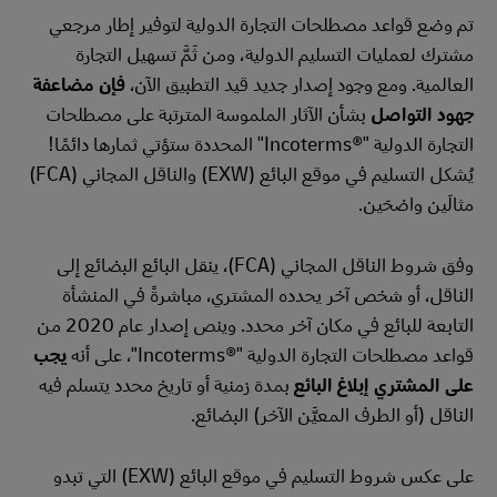
تم وضع قواعد مصطلحات التجارة الدولية لتوفير إطار مرجعي
مشترك لعمليات التسليم الدولية، ومن ثَمَّ تسهيل التجارة
العالمية. ومع وجود إصدار جديد قيد التطبيق الآن،
فإن مضاعفة
جهود التواصل
بشأن الآثار الملموسة المترتبة على مصطلحات
التجارة الدولية "Incoterms®‎" المحددة ستؤتي ثمارها دائمًا!
يُشكل التسليم في موقع البائع (EXW) والناقل المجاني (FCA)
مثالَين واضحَين.
وفق شروط الناقل المجاني (FCA)، ينقل البائع البضائع إلى
الناقل، أو شخص آخر يحدده المشتري، مباشرةً في المنشأة
التابعة للبائع في مكان آخر محدد. وينص إصدار عام 2020 من
قواعد مصطلحات التجارة الدولية "Incoterms®‎"، على أنه
يجب
على المشتري إبلاغ البائع
بمدة زمنية أو تاريخ محدد يتسلم فيه
الناقل (أو الطرف المعيَّن الآخر) البضائع.
على عكس شروط التسليم في موقع البائع (EXW) التي تبدو