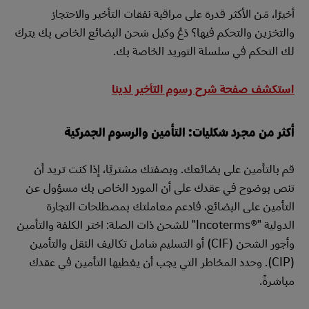
أخيرًا، مَن الأكثر قدرة على مراقبة نفقات التأخير والاحتجاز
والتخزين والتحكم فيها؟ دَعْ وكيل شحن البضائع الخاص بك يترك
لك التحكم في سلسلة التوريد الخاصة بك.
استكشف صفحة شرح رسوم التأخير لدينا
أكثر من مجرد شكليات: التأمين والرسوم الجمركية
قم بالتأمين على بضائعك. وبصفتك مشتريًا، إذا كنت تريد أن
تنص بوضوح في عقدك على أن المورد الخاص بك مسؤول عن
التأمين على البضائع، فادعم معاملتك بمصطلحات التجارة
الدولية "Incoterms®‎" للشحن ذات الصلة: اختر الكلفة والتأمين
وأجور الشحن (CIF) أو التسليم شامل تكاليف النقل والتأمين
(CIP). وحدد المخاطر التي يجب أن يغطيها التأمين في عقدك
مباشرةً.