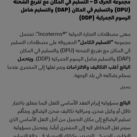
مجموعة الحرف D – التسليم في المكان مع تفريغ الشحنة
(DPU) والتسليم في المكان (DAP) والتسليم شامل
الرسوم الجمركية (DDP)
معنى مصطلحات التجارة الدولية "Incoterms®‎": تشتمل
مجموعة
"التسليم الكامل"
المعروفة على مصطلحات التسليم
في المكان مع تفريغ الشحنة (DPU) والتسليم في المكان
(DAP) والتسليم شامل الرسوم الجمركية (DDP).
ويتحمل
البائع أغلب التكاليف والالتزامات
ويتم نقلها إلى المشتري عندما
يستلم بضائعه في بلد الوجهة.
يتحمل
البائع
مسؤولية إبرام العقد الأساسي للنقل فيما يتعلق باختيار
ناقل أو وكيل شحن، ومراقبة تكاليف شحن البضائع. وينظِّم
تسليم البضائع إلى مكان التحميل من أجل النقل الأساسي الذي
سيتم نقل المخاطر فيه إلى المشتري أيضًا. ويتحمل مسؤولية
التخليص الجمركي للتصدير، وكذلك الاستيراد في حالة التسليم