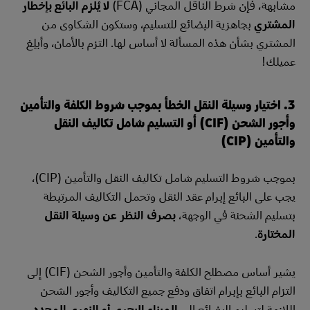
مشابهة، فإن شرط الناقل المجاني (FCA)
لا يُلزِم البائع بإخطار
المشتري
بجاهزية البضائع للتسليم، وستكون الشكاوى من
المشتري بشأن هذه المسألة لا أساس لها. التزم بالأمان، وأبلِغ
عميلك!
3. اختيار وسيلة النقل الخطأ بموجب شروط الكلفة والتأمين
وأجور الشحن (CIF) أو التسليم شامل تكاليف النقل
والتأمين (CIP)
بموجب شروط التسليم شامل تكاليف النقل والتأمين (CIP)،
يجب على البائع إبرام عقد النقل وتحمل التكاليف المرتبطة
بتسليم الشحنة في الوجهة،
بصرف النظر عن وسيلة النقل
المختارة
.
يشير أساس مصطلح الكلفة والتأمين وأجور الشحن (CIF) إلى
التزام البائع بإبرام اتفاق ودفع جميع التكاليف وأجور الشحن
اللازمة لتسليم البضائع إلى
الميناء البحري أو النهري المحدد