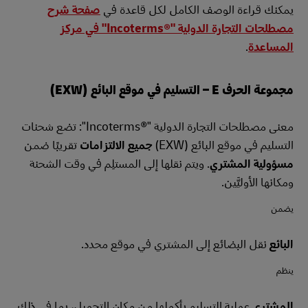
يمكنك قراءة الوصف الكامل لكل قاعدة في
صفحة شرح
مصطلحات التجارة الدولية "Incoterms®‎" في مركز
المساعدة
.
مجموعة الحرف E – التسليم في موقع البائع (EXW)
معنى مصطلحات التجارة الدولية "Incoterms®‎": تضع شحنات
التسليم في موقع البائع (EXW)
جميع الالتزامات
تقريبًا ضمن
مسؤولية المشتري
. ويتم نقلها إلى المستلِم في وقت الشحنة
ومكانها الأوليَّين.
يضمن
البائع
نقل البضائع إلى المشتري في موقع محدد.
ينظم
المشتري
عملية التسليم بأكملها من مكان التحميل، بما في ذلك