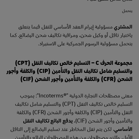
يتحمل
المشتري
مسؤولية إبرام العقد الأساسي للنقل فيما يتعلق
باختيار ناقل أو وكيل شحن، ومراقبة تكاليف شحن البضائع. كما
يتحمل مسؤولية الرسوم الجمركية على الاستيراد.
مجموعة الحرف C – التسليم خالص تكاليف النقل (CPT)
والتسليم شامل تكاليف النقل والتأمين (CIP) والكلفة وأجور
الشحن (CFR) والكلفة والتأمين وأجور الشحن (CIF)
معنى مصطلحات التجارة الدولية "Incoterms®‎": بموجب
التسليم خالص تكاليف النقل (CPT) والتسليم شامل تكاليف
النقل والتأمين (CIP) والكلفة وأجور الشحن (CFR) والكلفة
والتأمين وأجور الشحن (CIF)،
يدفع البائع تكاليف النقل
الأساسي
، لكن يتم نقل المخاطر عند تسليم البضائع إلى الناقل
الأول. ويُلزِم مصطلحان من هذه المصطلحات البائع بالتأمين