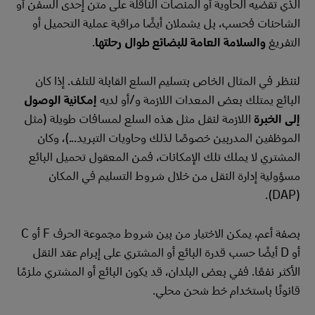
الذي تقضيه الحاوية أو المنصات الناقلة على متن إحدى السفن أو
الشاحنات فحسب، بل يشملان أيضًا مراقبة عملية التحميل أو
التفريغ
والسلامة العامة للبضائع طوال رحلتها
.
لننظر في المثال الخاص بتسليم السلع القابلة للتلف. إذا كان
البائع يمتلك بعض المعدات اللازمة و/أو لديه
إمكانية الوصول
إلى الخبرة
اللازمة لنقل مثل هذه السلع لمسافات طويلة (مثل
الموظفين المدربين خصوصًا لذلك وحاويات التبريد...)، وكان
المشتري لا يملك تلك الإمكانات، فمن المعقول تحميل البائع
مسؤولية إدارة النقل من خلال شروط التسليم في المكان
(DAP).
بصفة أعم، يمكن الاختيار من بين شروط مجموعة الحرف F أو C
أو D أيضًا حسب قدرة البائع أو المشتري على إبرام عقد النقل
الأكثر نفعًا. ففي بعض البلدان، قد يكون البائع أو المشتري ملزمًا
قانونًا باستخدام خط شحن محلي.