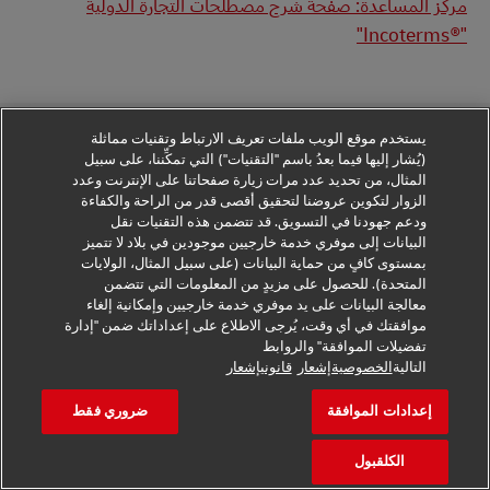
مركز المساعدة: صفحة شرح مصطلحات التجارة الدولية
"Incoterms®‎"
يستخدم موقع الويب ملفات تعريف الارتباط وتقنيات مماثلة
(يُشار إليها فيما بعدُ باسم "التقنيات") التي تمكِّننا، على سبيل
هل ترغب في قراءة المزيد من
المثال، من تحديد عدد مرات زيارة صفحاتنا على الإنترنت وعدد
الزوار لتكوين عروضنا لتحقيق أقصى قدر من الراحة والكفاءة
القصص المتعلقة بشحن البضائع؟
ودعم جهودنا في التسويق. قد تتضمن هذه التقنيات نقل
البيانات إلى موفري خدمة خارجيين موجودين في بلاد لا تتميز
بمستوى كافٍ من حماية البيانات (على سبيل المثال، الولايات
احصل على أحدث أخبار الشحن الجوي والبحري وشحن البضائع
المتحدة). للحصول على مزيدٍ من المعلومات التي تتضمن
بالسكك الحديدية في صندوق الوارد الخاص بك كل شهر، بالإضافة
معالجة البيانات على يد موفري خدمة خارجيين وإمكانية إلغاء
موافقتك في أي وقت، يُرجى الاطلاع على إعداداتك ضمن "إدارة
إلى دعوات منتظمة لحضور ندواتنا عبر الإنترنت.
تفضيلات الموافقة" والروابط
التالية
الخصوصيةإشعار
قانونيإشعار
اشترك في الرؤى اللوجستية
إعدادات الموافقة
ضروري فقط
الكلقبول