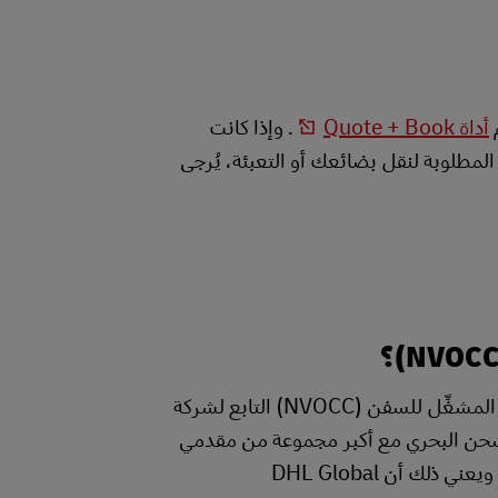
أداة Quote + Book
. وإذا كانت
المطلوبة لنقل بضائعك أو التعبئة، يُرجى
نعم! تؤمِّن شركة Danmar Lines، وهي الناقل العام غير المشغِّل للسفن (NVOCC) التابع لشركة
ن المساحة للشحن البحري مع أكبر مجموعة من مقدمي
خدمات النقل من جميع الموانئ الرئيسية في العالم وإليها. ويعني ذلك أن DHL Global