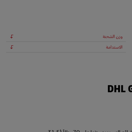
وزن الشحنة
الاستدامة
نحن خبراء شحن البضائع. ونوفر المرونة اللازمة لشحن البضائع التي يزيد وزنها على 70 رطلاً (31.5