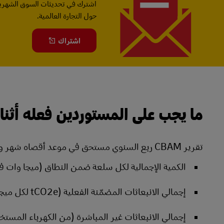
اشترك في تحديثات السوق الشهرية
حول التجارة العالمية.
اشتراك
ما يجب على المستوردين فعله أثناء الانتقال (
تقرير CBAM ربع السنوي مستحق في موعد أقصاه شهر واحد بعد نهاية كل ربع سنة، بما في ذلك:
الكمية الإجمالية لكل سلعة ضمن النطاق (ميجا وات في 
إجمالي الانبعاثات المضمّنة الفعلية (tCO2e لكل ميجاوات في الساعة أو لكل طن).
إجمالي الانبعاثات غير المباشرة (من الكهرباء المستخد