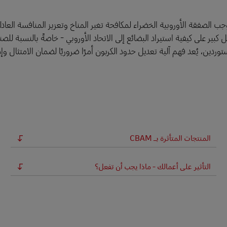
بارزة يتم تطبيقها بموجب الصفقة الأوروبية الخضراء لمكافحة تغير المناخ وتعزيز المنافسة العا
بير على كيفية استيراد البضائع إلى الاتحاد الأوروبي - خاصةً بالنسبة للص
ردين، يُعد فهم آلية تعديل حدود الكربون أمرًا ضروريًا لضمان الامتثال وإدا
المنتجات المتأثرة بـ CBAM
التأثير على أعمالك - ماذا يجب أن تفعل؟