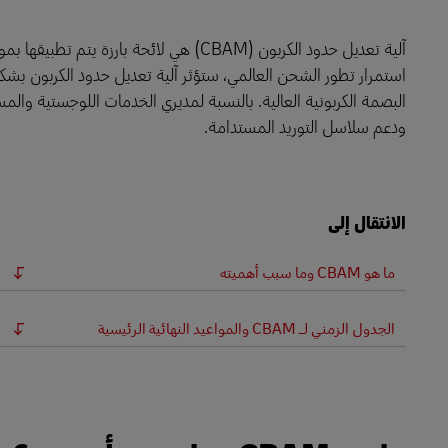
LifeTrack
آلية تعديل حدود الكربون (CBAM) هي لائحة 
استمرار تطور الشحن العالمي، ستؤثر آلية تعديل حدود الكربون بشكل ك
البصمة الكربونية العالية. بالنسبة لمديري الخدمات اللوجستية والمستو
تعرَّف على البوابات
ودعم سلاسل التوريد المستدامة.
الانتقال إلى
ما هو CBAM وما سبب أهميته
الجدول الزمني لـ CBAM والمواعيد النهائية الرئيسية