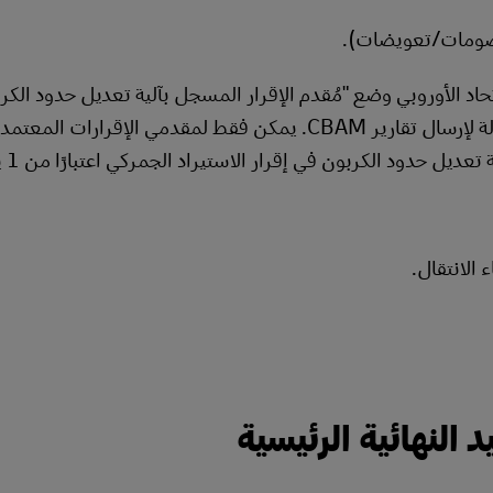
 خصومات/تعويضات).
ول الأعضاء في الاتحاد الأوروبي وضع "مُقدم الإقرار المسجل بآلية تعديل حدود ا
على المستوردين التقدم بطلب للحصول على هذه الحالة لإرسال تقارير CBAM. يمكن فقط لمقدمي الإقر
التقارير إلى السلطات