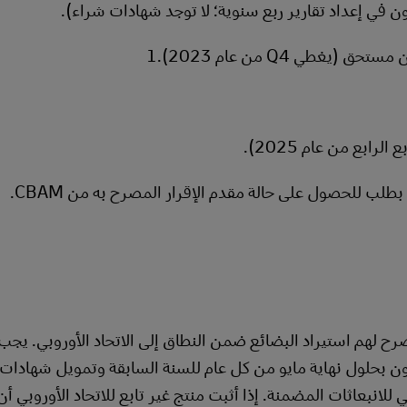
ون في إعداد تقارير ربع سنوية؛ لا توجد شهادات شراء).
غطي Q4 من عام 2023).1
ابع من عام 2025).
لب للحصول على حالة مقدم الإقرار المصرح به من CBAM.
 من 1 يناير 2026، يمكن فقط لمُعلني CBAM المصرح لهم استيراد البضائع ضمن النطاق إلى الاتحاد الأوروبي. 
ن بحلول نهاية مايو من كل عام للسنة السابقة وتمويل شهادات 
للانبعاثات المضمنة. إذا أثبت منتج غير تابع للاتحاد الأوروبي أ