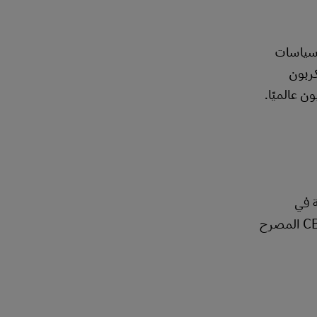
 سياسات
كربون
 عالميًا.
ضمنة في
بضائعهم - المباشرة وغير المباشرة - دون شراء شهادات الكربون. اعتبارًا من يناير 2026، لا يمكن إلا لمقدمي بيانات CBAM المصرح