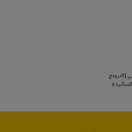
أوروبي (النرويج
متأثرة لا