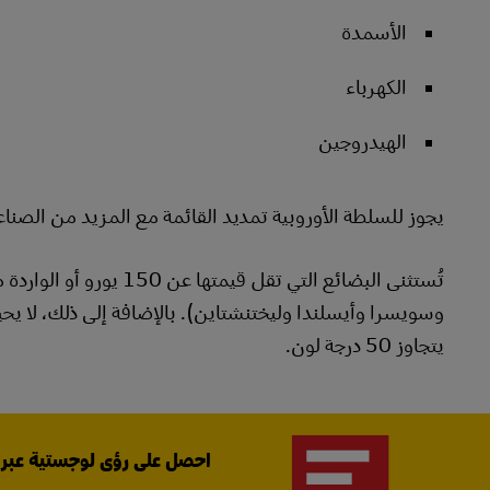
الأسمدة
الكهرباء
الهيدروجين
يجوز للسلطة الأوروبية تمديد القائمة مع المزيد من الصناع
تُستثنى البضائع التي تق
وسويسرا وأيسلندا وليختنشتاين). بالإضافة إلى ذلك، لا يحين
يتجاوز 50 درجة لون.
احصل على رؤى لوجستية عبر ال