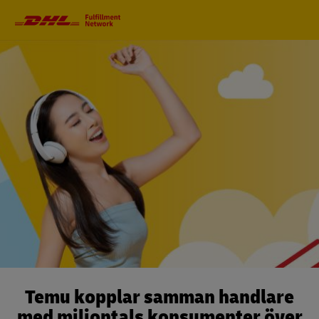
Huvudnavigeriing
Temu kopplar samman handlare
med miljontals konsumenter över