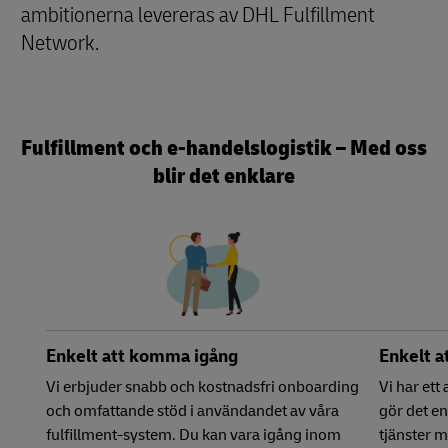
ambitionerna levereras av DHL Fulfillment
Network.
Fulfillment och e-handelslogistik – Med oss
blir det enklare
Enkelt att komma igång
Enkelt a
Vi erbjuder snabb och kostnadsfri onboarding
Vi har ett
och omfattande stöd i användandet av våra
gör det en
fulfillment-system. Du kan vara igång inom
tjänster 