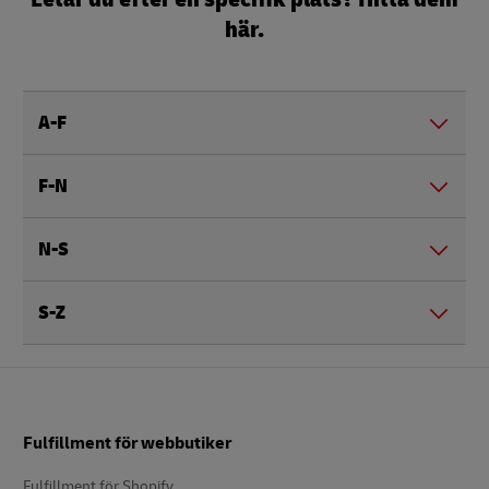
här.
A-F
F-N
N-S
S-Z
Footer
Fulfillment för webbutiker
Fulfillment för Shopify