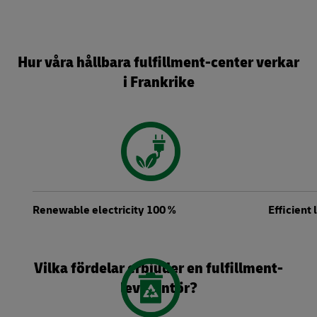
Hur våra hållbara fulfillment-center verkar
i Frankrike
Renewable electricity 100 %
Efficient 
Vilka fördelar erbjuder en fulfillment-
leverantör?