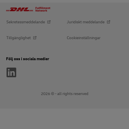
Sekretessmeddelande
Juridiskt meddelande
Tillgänglighet
Cookieinställningar
Följ oss i sociala medier
2026 © - all rights reserved
öppnar
öppnar
nytt
extern
fönster
länk