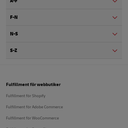
A-F
F-N
N-S
S-Z
Footer
Fulfillment för webbutiker
Fulfillment för Shopify
Fulfillment för Adobe Commerce
Fulfillment för WooCommerce