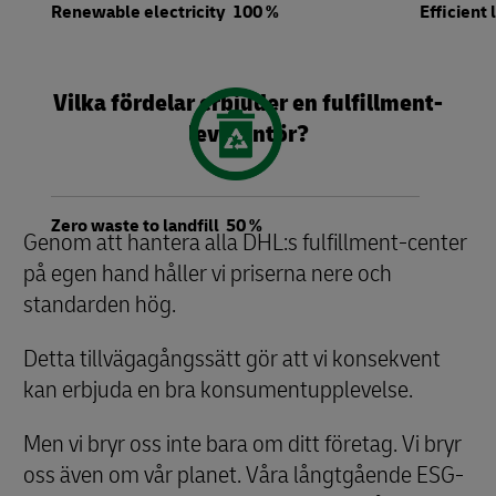
Renewable electricity 100 %
Efficient
Vilka fördelar erbjuder en fulfillment-
leverantör?
Zero waste to landfill 50 %
Genom att hantera alla DHL:s fulfillment-center
på egen hand håller vi priserna nere och
standarden hög.
Detta tillvägagångssätt gör att vi konsekvent
kan erbjuda en bra konsumentupplevelse.
Men vi bryr oss inte bara om ditt företag. Vi bryr
oss även om vår planet. Våra långtgående ESG-