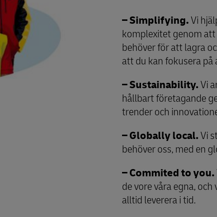
– Simplifying.
Vi hjä
komplexitet genom att t
behöver för att lagra oc
att du kan fokusera på 
– Sustainability.
Vi a
hållbart företagande g
trender och innovatione
– Globally local.
Vi s
behöver oss, med en glo
– Commited to you.
de vore våra egna, och v
alltid leverera i tid.