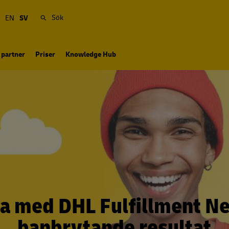
Sök
EN
SV
 partner
Priser
Knowledge Hub
a med DHL Fulfillment Ne
banbrytande resultat