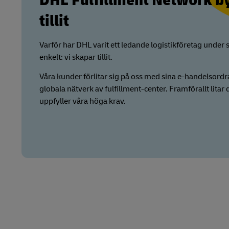
DHL Fulfillment Network b
tillit
Varför har DHL varit ett ledande logistikföretag under s
enkelt: vi skapar tillit.
Våra kunder förlitar sig på oss med sina e-handelsordrar. 
globala nätverk av fulfillment-center. Framförallt litar
uppfyller våra höga krav.