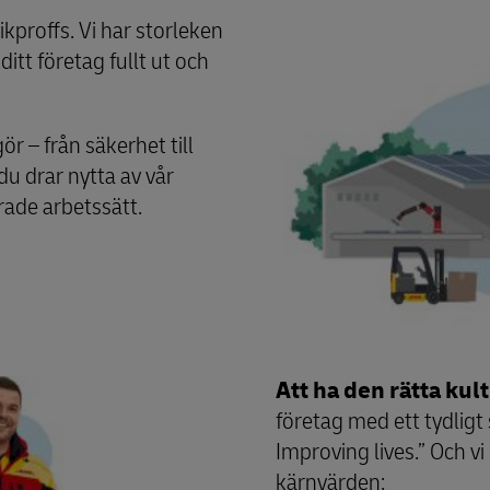
tikproffs. Vi har storleken
itt företag fullt ut och
r – från säkerhet till
du drar nytta av vår
rade arbetssätt.
Att ha den rätta kul
företag med ett tydligt
Improving lives.” Och vi
kärnvärden: