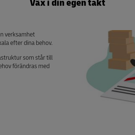
Väx i din egen takt
din verksamhet
kala efter dina behov.
astruktur som står till
 behov förändras med