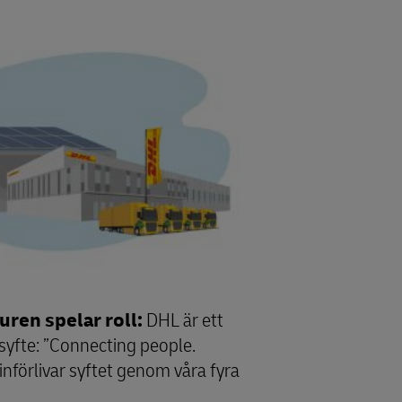
turen spelar roll:
DHL är ett
 syfte: ”Connecting people.
 införlivar syftet genom våra fyra