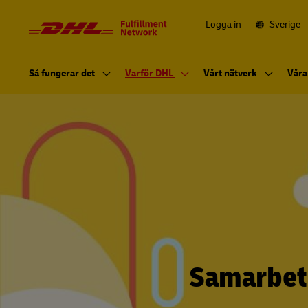
Navigering
och
innehåll
Logga in
Sverige
Huvudnavigeriing
Så fungerar det
Varför DHL
Vårt nätverk
Våra
Samarbet