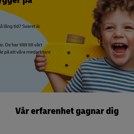
ygger på
å lång tid? Svaret är
De har tillit till vårt
 de på att våra medarbtare
Vår erfarenhet gagnar dig