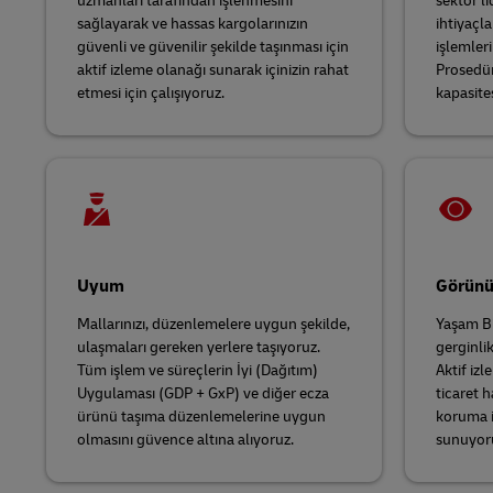
uzmanları tarafından işlenmesini
sektör l
sağlayarak ve hassas kargolarınızın
ihtiyaçla
güvenli ve güvenilir şekilde taşınması için
işlemler
aktif izleme olanağı sunarak içinizin rahat
Prosedür
etmesi için çalışıyoruz.
kapasites
Uyum
Görünü
Mallarınızı, düzenlemelere uygun şekilde,
Yaşam Bi
ulaşmaları gereken yerlere taşıyoruz.
gerginli
Tüm işlem ve süreçlerin İyi (Dağıtım)
Aktif iz
Uygulaması (GDP + GxP) ve diğer ecza
ticaret h
ürünü taşıma düzenlemelerine uygun
koruma i
olmasını güvence altına alıyoruz.
sunuyor