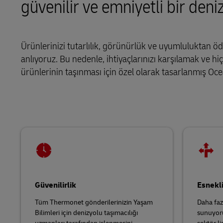
güvenilir ve emniyetli bir deni
Portallar Hakkında Bilgi Edinin
DHL SameDay
LifeTrack
Ürünlerinizi tutarlılık, görünürlük ve uyumluluktan 
anlıyoruz. Bu nedenle, ihtiyaçlarınızı karşılamak ve 
ürünlerinin taşınması için özel olarak tasarlanmış Oc
Portallar Hakkında Bilgi Edinin
Güvenilirlik
Esnekli
Tüm Thermonet gönderilerinizin Yaşam
Daha faz
Bilimleri için denizyolu taşımacılığı
sunuyoru