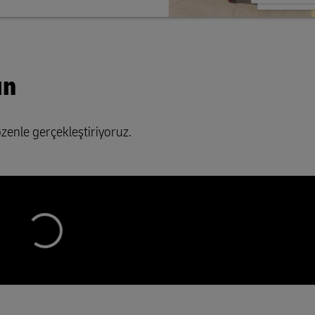
ın
özenle gerçekleştiriyoruz.