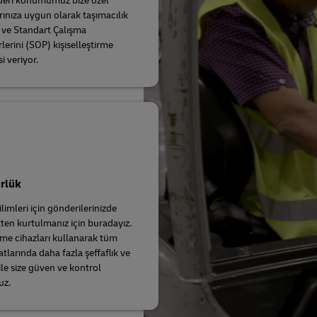
ideri konumumuz bize özel
rınıza uygun olarak taşımacılık
i ve Standart Çalışma
lerini (SOP) kişiselleştirme
i veriyor.
rlük
limleri için gönderilerinizde
kten kurtulmanız için buradayız.
leme cihazları kullanarak tüm
atlarında daha fazla şeffaflık ve
le size güven ve kontrol
uz.