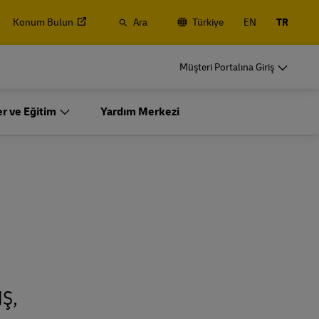
Konum Bulun
Ara
Türkiye
EN
TR
argo
İşletmeler için DHL
Müşteri Portalına Giriş
Sık Göndericiler
yoluyla
Düzenli veya sık gönderim yaparken
r ve Eğitim
Yardım Merkezi
ve lojistik
hesap açmanın faydalarını öğrenin
argo
İşletmeler için DHL
Sık Göndericiler
şfedin
İşletme Tekliflerimizi Keşfedin
yoluyla
Düzenli veya sık gönderim yaparken
ve lojistik
hesap açmanın faydalarını öğrenin
şfedin
İşletme Tekliflerimizi Keşfedin
ş,