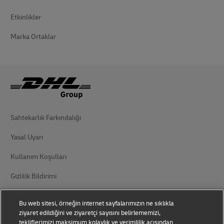
Etkinlikler
Marka Ortaklar
Sahtekarlık Farkındalığı
Yasal Uyarı
Kullanım Koşulları
Gizlilik Bildirimi
Kişisel Verilerin Korunması
Bu web sitesi, örneğin internet sayfalarımızın ne sıklıkla
ziyaret edildiğini ve ziyaretçi sayısını belirlememizi,
Ek Bilgiler
tekliflerimizi maksimum kolaylık ve verimlilik açısından