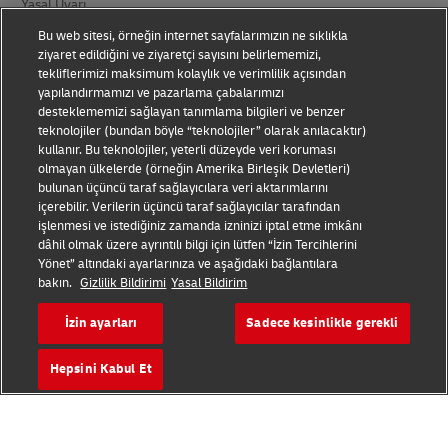
Yasal Uyarı
Bu web sitesi, örneğin internet sayfalarımızın ne sıklıkla
Kullanım Koşulları
ziyaret edildiğini ve ziyaretçi sayısını belirlememizi,
tekliflerimizi maksimum kolaylık ve verimlilik açısından
Gizlilik Bildirimi
yapılandırmamızı ve pazarlama çabalarımızı
desteklememizi sağlayan tanımlama bilgileri ve benzer
Kişisel Verilerin Korunması
teknolojiler (bundan böyle “teknolojiler” olarak anılacaktır)
kullanır. Bu teknolojiler, yeterli düzeyde veri koruması
Ek Bilgiler
olmayan ülkelerde (örneğin Amerika Birleşik Devletleri)
bulunan üçüncü taraf sağlayıcılara veri aktarımlarını
DHL Express Tüketici Şikayetleri
içerebilir. Verilerin üçüncü taraf sağlayıcılar tarafından
işlenmesi ve istediğiniz zamanda izninizi iptal etme imkânı
Çerez Ayarları
dâhil olmak üzere ayrıntılı bilgi için lütfen “İzin Tercihlerini
Yönet” altındaki ayarlarınıza ve aşağıdaki bağlantılara
bakın.
Gizlilik Bildirimi
Yasal Bildirim
Bizi Takip Edin
İzin ayarları
Sadece kesinlikle gerekli
Hepsini Kabul Et
2026 © - tüm hakları saklıdır