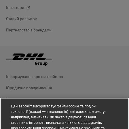
Інвестори
Сталий розвиток
Партнерство з брендами
Інформування про шахрайство
Юридичне повідомлення
Умови використання
Цей вебсайт використовує файли cookie та подібні
Повідомлення про конфіденційність
технології (надалі — «технології»), які дають нам змогу,
наприклад, визначати, як часто відвідуються наші
Додаткова інформація
сторінки в інтернеті, визначати кількість відвідувачів,
щоб зробити наші пропозиції максимально зручними та