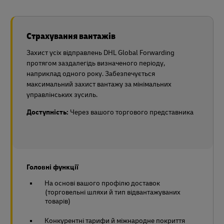
Страхування вантажів
Захист усіх відправлень DHL Global Forwarding
протягом заздалегідь визначеного періоду,
наприклад одного року. Забезпечується
максимальний захист вантажу за мінімальних
управлінських зусиль.
Доступність:
Через вашого торгового представника
Головні функції
На основі вашого профілю доставок
(торговельні шляхи й тип відвантажуваних
товарів)
Конкурентні тарифи й міжнародне покриття