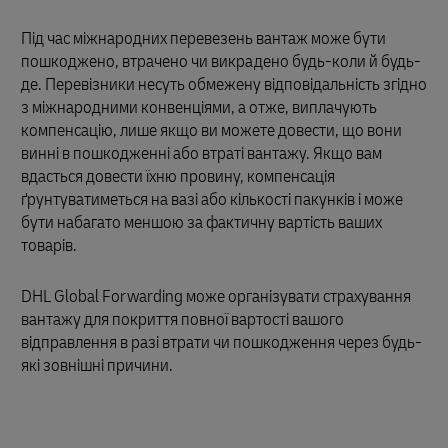
Під час міжнародних перевезень вантаж може бути
пошкоджено, втрачено чи викрадено будь-коли й будь-
де. Перевізники несуть обмежену відповідальність згідно
з міжнародними конвенціями, а отже, виплачують
компенсацію, лише якщо ви можете довести, що вони
винні в пошкодженні або втраті вантажу. Якщо вам
вдасться довести їхню провину, компенсація
ґрунтуватиметься на вазі або кількості пакунків і може
бути набагато меншою за фактичну вартість ваших
товарів.
DHL Global Forwarding може організувати страхування
вантажу для покриття повної вартості вашого
відправлення в разі втрати чи пошкодження через будь-
які зовнішні причини.