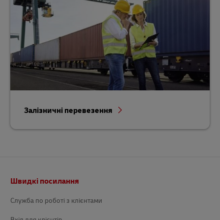
Залізничні перевезення
Нижній
Швидкі посилання
колонтитул
Служба по роботі з клієнтами
Вхід для клієнтів