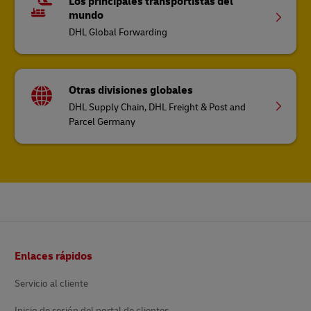
Los principales transportistas del
mundo
DHL Global Forwarding
Otras divisiones globales
DHL Supply Chain, DHL Freight & Post and
Parcel Germany
Pie
Enlaces rápidos
de
página
Servicio al cliente
Inicio de sesión del portal de clientes