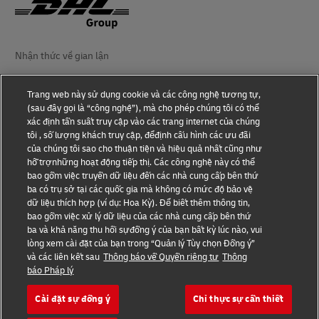
Nhận thức về gian lận
Thông báo pháp luật
Trang web này sử dụng cookie và các công nghệ tương tự,
(sau đây gọi là “công nghệ”), mà cho phép chúng tôi có thể
Điều kiện sử dụng
xác định tần suất truy cập vào các trang internet của chúng
tôi , số lượng khách truy cập, đểđịnh cấu hình các ưu đãi
Thông báo về Quyền riêng tư
của chúng tôi sao cho thuận tiện và hiệu quả nhất cũng như
hỗ trợnhững hoạt động tiếp thị. Các công nghệ này có thể
Thông tin thêm
bao gồm việc truyền dữ liệu đến các nhà cung cấp bên thứ
ba có trụ sở tại các quốc gia mà không có mức độ bảo vệ
Cài đặt cookie
dữ liệu thích hợp (ví dụ: Hoa Kỳ). Để biết thêm thông tin,
bao gồm việc xử lý dữ liệu của các nhà cung cấp bên thứ
Theo dõi chúng tôi
ba và khả năng thu hồi sựđồng ý của bạn bất kỳ lúc nào, vui
lòng xem cài đặt của bạn trong “Quản lý Tùy chọn Đồng ý”
và các liên kết sau
Thông báo về Quyền riêng tư
Thông
báo Pháp lý
Cài đặt sự đồng ý
Chỉ thực sự cần thiết
2026 © - all rights reserved