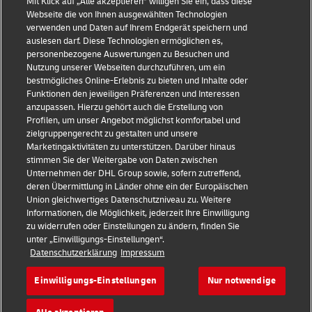
Mit Klick auf „Alle akzeptieren” willigen Sie ein, dass diese
Webseite die von Ihnen ausgewählten Technologien
verwenden und Daten auf Ihrem Endgerät speichern und
auslesen darf. Diese Technologien ermöglichen es,
personenbezogene Auswertungen zu Besuchen und
Betrugserkennung
Nutzung unserer Webseiten durchzuführen, um ein
bestmögliches Online-Erlebnis zu bieten und Inhalte oder
Impressum
Funktionen den jeweiligen Präferenzen und Interessen
anzupassen. Hierzu gehört auch die Erstellung von
Nutzungsbedingungen
Profilen, um unser Angebot möglichst komfortabel und
zielgruppengerecht zu gestalten und unsere
Datenschutz
Marketingaktivitäten zu unterstützen. Darüber hinaus
stimmen Sie der Weitergabe von Daten zwischen
Barrierefreiheit
Unternehmen der DHL Group sowie, sofern zutreffend,
deren Übermittlung in Länder ohne ein der Europäischen
Weitere Informationen
Union gleichwertiges Datenschutzniveau zu. Weitere
Informationen, die Möglichkeit, jederzeit Ihre Einwilligung
Cookie-Einstellungen
zu widerrufen oder Einstellungen zu ändern, finden Sie
unter „Einwilligungs-Einstellungen“.
Datenschutzerklärung
Impressum
Folgen Sie uns
Einwilligungs-Einstellungen
Nur notwendige