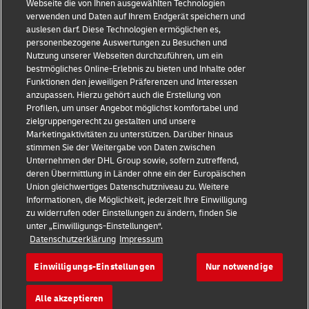
Webseite die von Ihnen ausgewählten Technologien
Datenschutz
verwenden und Daten auf Ihrem Endgerät speichern und
auslesen darf. Diese Technologien ermöglichen es,
Barrierefreiheit
personenbezogene Auswertungen zu Besuchen und
Nutzung unserer Webseiten durchzuführen, um ein
Weitere Informationen
bestmögliches Online-Erlebnis zu bieten und Inhalte oder
Funktionen den jeweiligen Präferenzen und Interessen
Cookie-Einstellungen
anzupassen. Hierzu gehört auch die Erstellung von
Profilen, um unser Angebot möglichst komfortabel und
zielgruppengerecht zu gestalten und unsere
Folgen Sie uns
Marketingaktivitäten zu unterstützen. Darüber hinaus
stimmen Sie der Weitergabe von Daten zwischen
Unternehmen der DHL Group sowie, sofern zutreffend,
deren Übermittlung in Länder ohne ein der Europäischen
Union gleichwertiges Datenschutzniveau zu. Weitere
Informationen, die Möglichkeit, jederzeit Ihre Einwilligung
2026 © - all rights reserved
zu widerrufen oder Einstellungen zu ändern, finden Sie
unter „Einwilligungs-Einstellungen“.
Datenschutzerklärung
Impressum
Einwilligungs-Einstellungen
Nur notwendige
Öffnet
öffnet
Alle akzeptieren
ein
einen