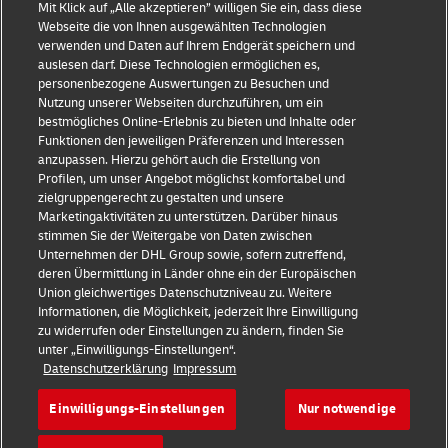
Barrierefreiheit
Mit Klick auf „Alle akzeptieren” willigen Sie ein, dass diese
Webseite die von Ihnen ausgewählten Technologien
Weitere Informationen
verwenden und Daten auf Ihrem Endgerät speichern und
auslesen darf. Diese Technologien ermöglichen es,
Cookie-Einstellungen
personenbezogene Auswertungen zu Besuchen und
Nutzung unserer Webseiten durchzuführen, um ein
bestmögliches Online-Erlebnis zu bieten und Inhalte oder
Folgen Sie uns
Funktionen den jeweiligen Präferenzen und Interessen
anzupassen. Hierzu gehört auch die Erstellung von
Profilen, um unser Angebot möglichst komfortabel und
zielgruppengerecht zu gestalten und unsere
Marketingaktivitäten zu unterstützen. Darüber hinaus
stimmen Sie der Weitergabe von Daten zwischen
2026 © - all rights reserved
Unternehmen der DHL Group sowie, sofern zutreffend,
deren Übermittlung in Länder ohne ein der Europäischen
Union gleichwertiges Datenschutzniveau zu. Weitere
Informationen, die Möglichkeit, jederzeit Ihre Einwilligung
zu widerrufen oder Einstellungen zu ändern, finden Sie
unter „Einwilligungs-Einstellungen“.
Datenschutzerklärung
Impressum
Öffnet
öffnet
ein
einen
neues
externen
Einwilligungs-Einstellungen
Nur notwendige
Fenster
Link