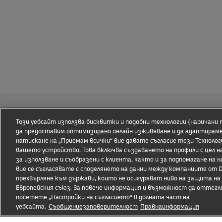
Този уебсайт използва бисквитки и подобни технологии (наричани п
да предоставим оптимизирано онлайн изживяване и да адаптирам
натискане на „Приемам всички“ вие давате съгласие тези Технолог
вашето устройство. Това включва създаването на профили с цел н
за използване и съобразени с клиента, както и за подпомагане н
вие се съгласявате с споделянето на данни между компаниите от D
прехвърляне към държави, които не осигуряват ниво на защита на
Европейския съюз. За повече информация и възможност да оттегли
посетете „Настройки на съгласието“ в долната част на
DHL eCOMMERCE
Поискайте Бизнес оферта
уебсайта.
Съобщениезаповерителност
Правнаинформация