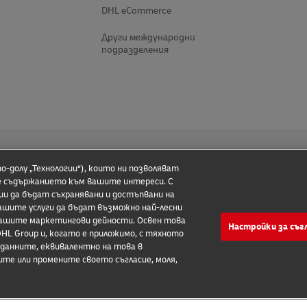
о-долу „Технологии“), които ни позволяват
е съдържанието към вашите интереси. С
ии да бъдат съхранявани и достъпвани на
ашите услуги да бъдат възможно най-лесни
а нашите маркетингови дейности. Освен това
Настройки за съг
HL Group и, когато е приложимо, с тяхното
 данните, еквивалентно на това в
те или промените своето съгласие, моля,