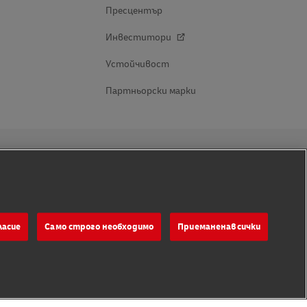
ласие
Само строго необходимо
Приеманенавсички