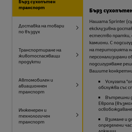
Бърз сухопътен
транспорт
Бърз сухопъте
Нашата Sprinter (с
Доставка на товари
ексклузивна достав
по въздух
естество пратки, 
камиони. С подсиг
на територията на
Транспортиране на
животоспасяващи
персонализирани о
продукти
подсигуряваме реш
Вашите конкретни
Автомобилен и
Услугата "о
авиационнен
обслужва със с
транспорт
Вътрешни д
Европа (възмо
освобождаване
Инженерен и
технологичен
Взимане и д
транспорт
определени ча
локации