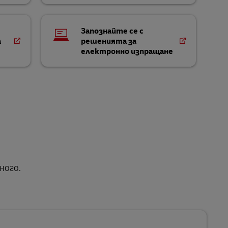
Запознайте се с
а
решенията за
електронно изпращане
ного.