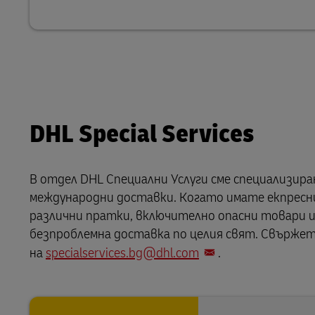
DHL Special Services
В отдел DHL Специални Услуги сме специализи
международни доставки. Когато имате екпресни 
различни пратки, включително опасни товари 
безпроблемна доставка по целия свят. Свържет
на
specialservices.bg@dhl.com
.