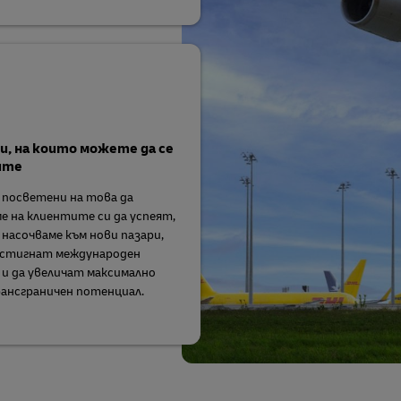
, на които можете да се
ите
 посветени на това да
е на клиентите си да успеят,
 насочваме към нови пазари,
остигнат международен
и да увеличат максимално
ансграничен потенциал.