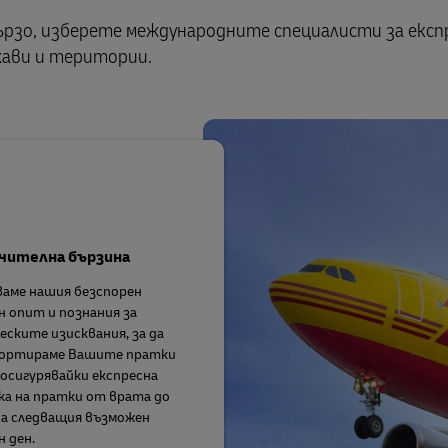
рзо, изберете международните специалисти за експ
жави и територии.
чителна бързина
аме нашия безспорен
н опит и познания за
ските изисквания, за да
ортираме Вашите пратки
 осигурявайки експресна
а на пратки от врата до
а следващия възможен
 ден.