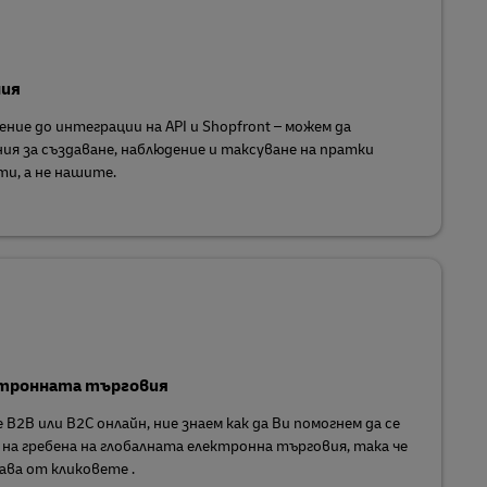
ния
ие до интеграции на API и Shopfront – можем да
ия за създаване, наблюдение и таксуване на пратки
и, а не нашите.
ктронната търговия
B2B или B2C онлайн, ние знаем как да Ви помогнем да се
на гребена на глобалната електронна търговия, така че
ава от кликовете .