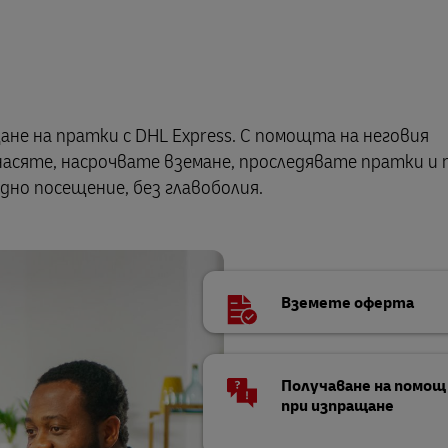
не на пратки с DHL Express. С помощта на неговия
асяте, насрочвате вземане, проследявате пратки и
едно посещение, без главоболия.
Вземете оферта
Получаване на помощ
при изпращане