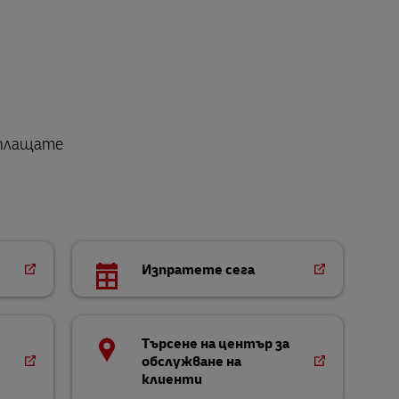
 плащате
Изпратете сега
Търсене на център за
обслужване на
клиенти