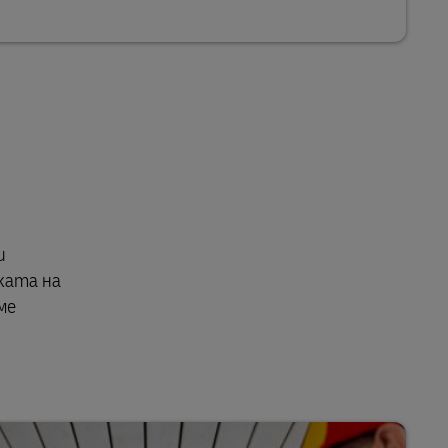
и
ката на
ме