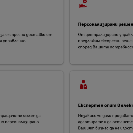
Персонализирани реше
 за експресни доставки от
От централизирано управлен
а управление.
предложим експресни решен
според Вашите потребност
Експертен опит в еле
зпращачите могат да
Независимо дали продавате 
но персонализирано
адаптирате и да останете 
Вашият бизнес да не изост