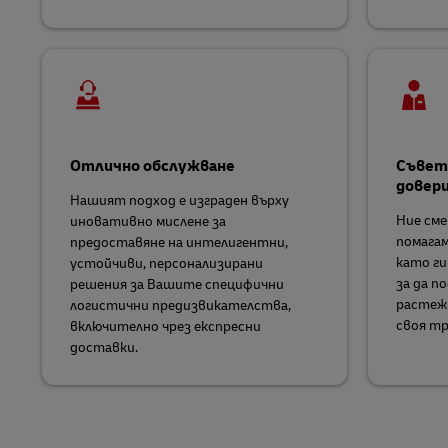
Отлично обслужване
Съвети
довер
Нашият подход е изграден върху
Ние сме
иновативно мислене за
помагам
предоставяне на интелигентни,
като ги
устойчиви, персонализирани
за да п
решения за Вашите специфични
растеж 
логистични предизвикателства,
своя тр
включително чрез експресни
доставки.