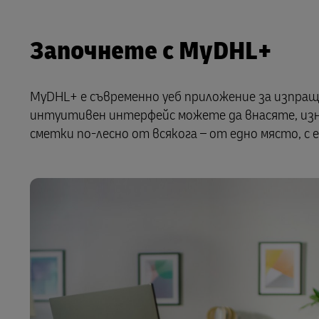
Започнете с MyDHL+
MyDHL+ е съвременно уеб приложение за изпраща
интуитивен интерфейс можете да внасяте, изн
сметки по-лесно от всякога – от едно място, с 