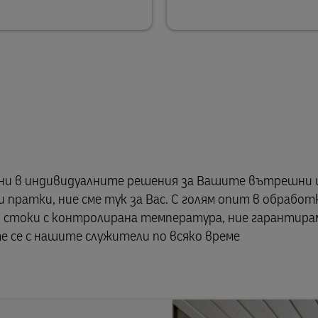
рани в индивидуалните решения за Вашите вътрешни 
пратки, ние сме тук за Вас. С голям опит в обработ
и стоки с контролирана температура, ние гарантира
е се с нашите служители по всяко време