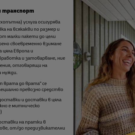
н транспорт
ухопътна) услуга осигурява
ка на всякакви по размер и
от малки пакети до цели
урено своевременно взимане
 цяла Европа и
бработка и затоварване, ние
ения, отговарящи на
 нужди.
т врата до врата" се
пециално превозно средство
оставки и доставки в цяла
жно е митническо
)
оставки на пратки в
сове, от/до предизвикателни