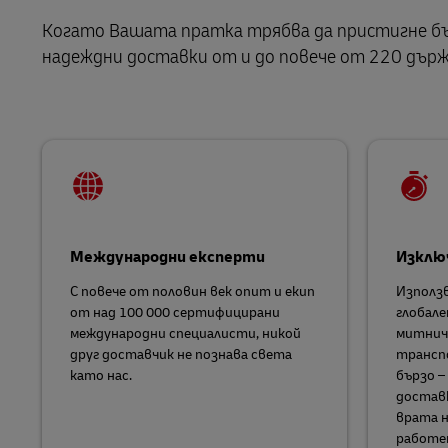
LifeTrack
Когато Вашата пратка трябва да пристигне бъ
MyGTS
надеждни доставки от и до повече от 220 дър
Относно порталите
DHL SameDay
LifeTrack
Относно порталите
Международни експерти
Изклю
С повече от половин век опит и екип
Използв
от над 100 000 сертифицирани
глобале
международни специалисти, никой
митниче
друг доставчик не познава света
трансп
като нас.
бързо –
доставк
врата н
работен