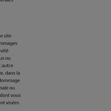
e site
dommages
ivité
nus ou
t autre
e, dans la
de dommage
énale ou
 dont vous
ent visées