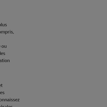
plus
compris,
e ou
des
ation
et
ces
connaissez
nérales