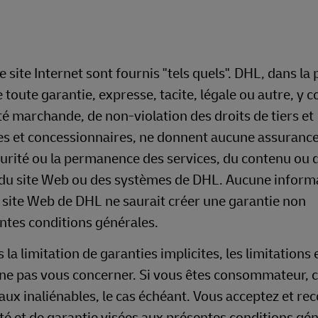
 site Internet sont fournis "tels quels". DHL, dans la 
toute garantie, expresse, tacite, légale ou autre, y 
ité marchande, de non-violation des droits de tiers et
iales et concessionnaires, ne donnent aucune assuranc
sécurité ou la permanence des services, du contenu ou 
e du site Web ou des systèmes de DHL. Aucune inform
 site Web de DHL ne saurait créer une garantie non
tes conditions générales.
a limitation de garanties implicites, les limitations 
t ne pas vous concerner. Si vous êtes consommateur, 
gaux inaliénables, le cas échéant. Vous acceptez et re
ité et de garantie visées aux présentes conditions gé