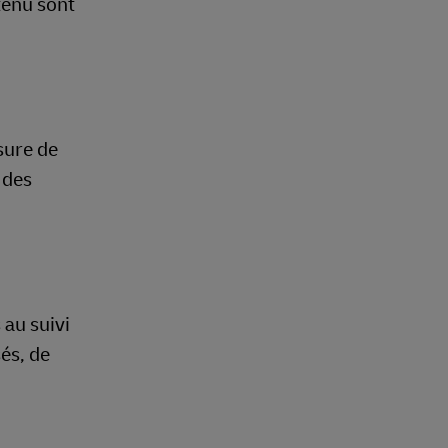
tenu sont
sure de
 des
 au suivi
sés, de