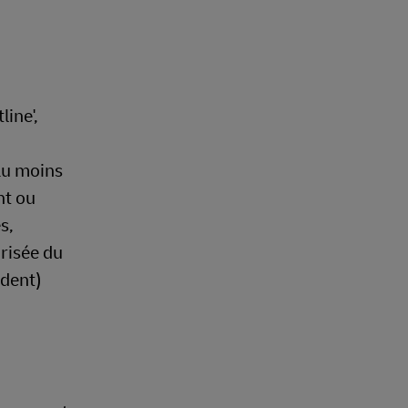
line',
au moins
nt ou
s,
orisée du
édent)