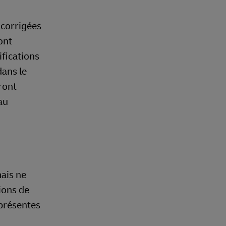
 corrigées
ont
fications
dans le
ront
au
ais ne
ions de
 présentes