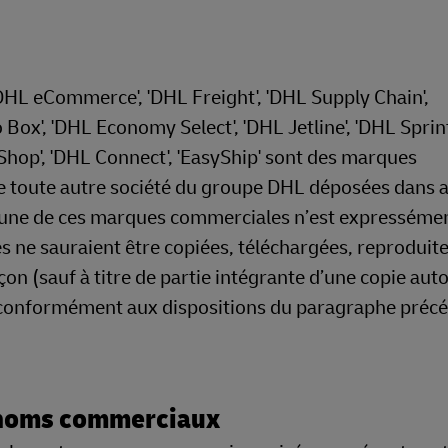
'DHL eCommerce', 'DHL Freight', 'DHL Supply Chain',
Box', 'DHL Economy Select', 'DHL Jetline', 'DHL Sprint
 Shop', 'DHL Connect', 'EasyShip' sont des marques
 toute autre société du groupe DHL déposées dans 
e l’une de ces marques commerciales n’est expresséme
ne sauraient être copiées, téléchargées, reproduite
çon (sauf à titre de partie intégrante d’une copie aut
 conformément aux dispositions du paragraphe préc
 noms commerciaux