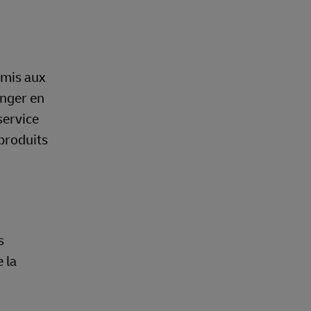
umis aux
anger en
service
 produits
s
 la