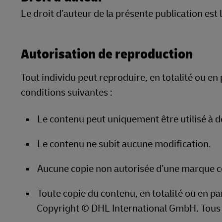
LifeTrack
Le droit d’auteur de la présente publication es
DHL SameDay
LifeTrack
En savoir plus sur les portails
Autorisation de reproduction
En savoir plus sur les portails
Tout individu peut reproduire, en totalité ou en 
conditions suivantes :
Le contenu peut uniquement être utilisé à d
Le contenu ne subit aucune modification.
Aucune copie non autorisée d’une marque c
Toute copie du contenu, en totalité ou en pa
Copyright © DHL International GmbH. Tous 