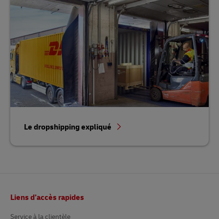
Le dropshipping expliqué
Bas
Liens d’accès rapides
de
page
Service à la clientèle