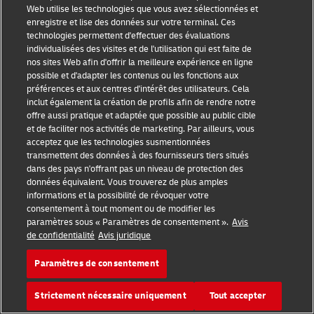
Web utilise les technologies que vous avez sélectionnées et
Carrières
enregistre et lise des données sur votre terminal. Ces
technologies permettent d'effectuer des évaluations
Centre de presse
individualisées des visites et de l'utilisation qui est faite de
nos sites Web afin d'offrir la meilleure expérience en ligne
Investisseurs
possible et d'adapter les contenus ou les fonctions aux
préférences et aux centres d'intérêt des utilisateurs. Cela
Développement durable
inclut également la création de profils afin de rendre notre
offre aussi pratique et adaptée que possible au public cible
L’innovation
et de faciliter nos activités de marketing. Par ailleurs, vous
acceptez que les technologies susmentionnées
Événements
transmettent des données à des fournisseurs tiers situés
dans des pays n'offrant pas un niveau de protection des
Partenariats de marques
données équivalent. Vous trouverez de plus amples
informations et la possibilité de révoquer votre
consentement à tout moment ou de modifier les
paramètres sous « Paramètres de consentement ».
Avis
de confidentialité
Avis juridique
Paramètres de consentement
Sensibilisation à la fraude
Strictement nécessaire uniquement
Tout accepter