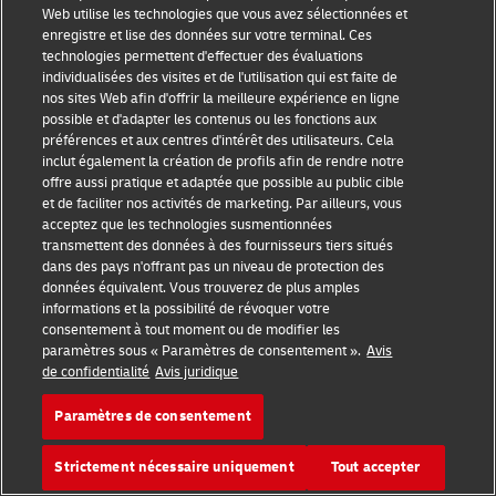
Expédition d'articles lourds, de grande taille ou de
Web utilise les technologies que vous avez sélectionnées et
forme inhabituelle
enregistre et lise des données sur votre terminal. Ces
Comprendre les facteurs à prendre en compte lors de
technologies permettent d'effectuer des évaluations
l’expédition d’articles volumineux tels que des palettes ou de
individualisées des visites et de l'utilisation qui est faite de
nos sites Web afin d'offrir la meilleure expérience en ligne
l’importation de stocks par fret.
possible et d'adapter les contenus ou les fonctions aux
En savoir plus sur l’expédition d’articles lourds, de grande
préférences et aux centres d'intérêt des utilisateurs. Cela
taille ou de forme inhabituelle
inclut également la création de profils afin de rendre notre
offre aussi pratique et adaptée que possible au public cible
et de faciliter nos activités de marketing. Par ailleurs, vous
Fulfillment e-commerce : Tirer parti de l'expertise
acceptez que les technologies susmentionnées
logistique pour stimuler votre croissance
transmettent des données à des fournisseurs tiers situés
dans des pays n'offrant pas un niveau de protection des
Aider les PME à acheminer des marchandises au bon endroit au
données équivalent. Vous trouverez de plus amples
bon moment, avec des services d'entreposage professionnels,
informations et la possibilité de révoquer votre
de préparation de commandes, de gestion des stocks et de
consentement à tout moment ou de modifier les
livraison du dernier kilomètre.
paramètres sous « Paramètres de consentement ».
Avis
de confidentialité
Avis juridique
En savoir plus sur E-commerce Fulfillment
Paramètres de consentement
Strictement nécessaire uniquement
Tout accepter