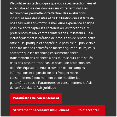
Web utilise les technologies que vous avez sélectionnées et
Vous êtes en droit d’introduire une réclamation
enregistre et lise des données sur votre terminal. Ces
auprès d’une autorité de contrôle.
technologies permettent d'effectuer des évaluations
individualisées des visites et de l'utilisation qui est faite de
nos sites Web afin d'offrir la meilleure expérience en ligne
Identifier votre autorité de protection des données
possible et d'adapter les contenus ou les fonctions aux
préférences et aux centres d'intérêt des utilisateurs. Cela
inclut également la création de profils afin de rendre notre
offre aussi pratique et adaptée que possible au public cible
et de faciliter nos activités de marketing. Par ailleurs, vous
acceptez que les technologies susmentionnées
Droit d’obtention
transmettent des données à des fournisseurs tiers situés
dans des pays n'offrant pas un niveau de protection des
données équivalent. Vous trouverez de plus amples
Vous pouvez obtenir vos informations en contactant
informations et la possibilité de révoquer votre
le délégué à la protection des données ici:
DHL à la
consentement à tout moment ou de modifier les
paramètres sous « Paramètres de consentement ».
Avis
protection des données
.
de confidentialité
Avis juridique
Paramètres de consentement
Droit de contestation
Strictement nécessaire uniquement
Tout accepter