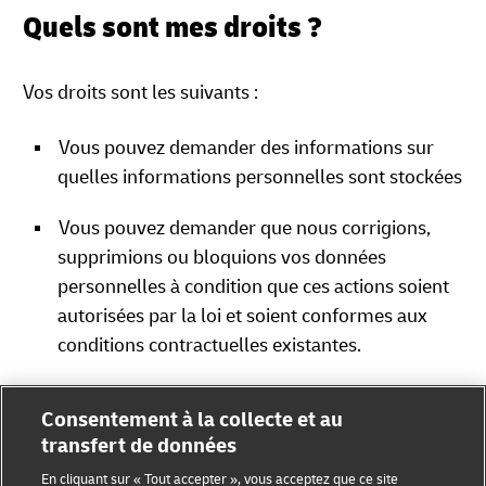
Quels sont mes droits ?
Vos droits sont les suivants :
Vous pouvez demander des informations sur
quelles informations personnelles sont stockées
Vous pouvez demander que nous corrigions,
supprimions ou bloquions vos données
personnelles à condition que ces actions soient
autorisées par la loi et soient conformes aux
conditions contractuelles existantes.
Vous pouvez demander de recevoir les données
Consentement à la collecte et au
personnelles que vous avez fournies dans un
transfert de données
format structuré, courant et lisible à la machine.
En cliquant sur « Tout accepter », vous acceptez que ce site