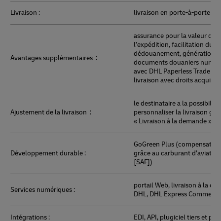
Livraison :
livraison en porte-à-porte
assurance pour la valeur de
l’expédition, facilitation du
dédouanement, génération d
Avantages supplémentaires :
documents douaniers numér
avec DHL Paperless Trade®, s
livraison avec droits acquitté
le destinataire a la possibilité
Ajustement de la livraison :
personnaliser la livraison grâc
« Livraison à la demande »
GoGreen Plus (compensation
Développement durable :
grâce au carburant d’aviatio
[SAF])
portail Web, livraison à la d
Services numériques :
DHL, DHL Express Commerce
Intégrations :
EDI, API, plugiciel tiers et pl