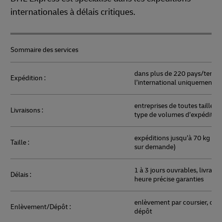
internationales à délais critiques.
Sommaire des services
dans plus de 220 pays/territo
Expédition :
l’international uniquement)
entreprises de toutes tailles e
Livraisons :
type de volumes d’expéditio
expéditions jusqu’à 70 kg (pl
Taille :
sur demande)
1 à 3 jours ouvrables, livrais
Délais :
heure précise garanties
enlèvement par coursier, cen
Enlèvement/Dépôt :
dépôt