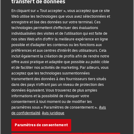
transfert de données
Sensibilisation à la fraude
En cliquant sur « Tout accepter », vous acceptez que ce site
Mention légale
Web utilise les technologies que vous avez sélectionnées et
enregistre et lise des données sur votre terminal. Ces
Conditions d’utilisation
technologies permettent d'effectuer des évaluations
individualisées des visites et de l'utilisation qui est faite de
Avis de confidentialité
nos sites Web afin d'offrir la meilleure expérience en ligne
possible et d'adapter les contenus ou les fonctions aux
Informations complémentaires
préférences et aux centres d'intérêt des utilisateurs. Cela
inclut également la création de profils afin de rendre notre
Paramètres des cookies
offre aussi pratique et adaptée que possible au public cible
et de faciliter nos activités de marketing. Par ailleurs, vous
acceptez que les technologies susmentionnées
Suivez-nous
transmettent des données à des fournisseurs tiers situés
dans des pays n'offrant pas un niveau de protection des
données équivalent. Vous trouverez de plus amples
informations et la possibilité de révoquer votre
consentement à tout moment ou de modifier les
paramètres sous « Paramètres de consentement ».
Avis
2026 © - all rights reserved
de confidentialité
Avis juridique
Paramètres de consentement